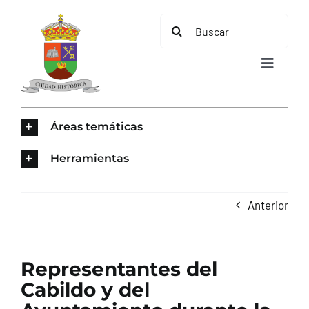
Saltar
Buscar:
al
contenido
Toggle
Navigat
INICIO
Áreas temáticas
ÁREAS TEMÁTICAS
Herramientas
EL MUNICIPIO
Anterior
AYUNTAMIENTO
Representantes del
TURISMO
Cabildo y del