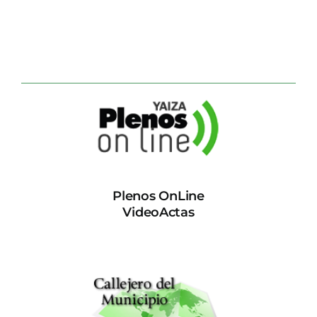
Plenos OnLine
VideoActas