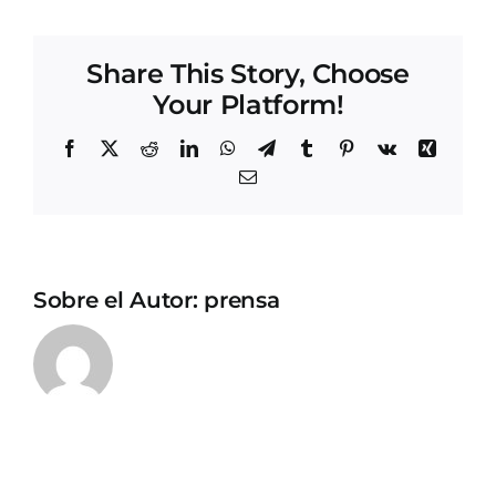
Share This Story, Choose
Your Platform!
Facebook
X
Reddit
LinkedIn
WhatsApp
Telegram
Tumblr
Pinterest
Vk
Xing
Correo
electrónico
Sobre el Autor:
prensa