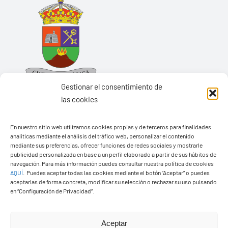
Gestionar el consentimiento de
las cookies
En nuestro sitio web utilizamos cookies propias y de terceros para finalidades
Ayuntamiento de Yaiza
analíticas mediante el análisis del tráfico web, personalizar el contenido
mediante sus preferencias, ofrecer funciones de redes sociales y mostrarle
Pza. de Los Remedios, 1
publicidad personalizada en base a un perfil elaborado a partir de sus hábitos de
35570 – Yaiza
navegación. Para más información puedes consultar nuestra política de cookies
AQUÍ
.
Puedes aceptar todas las cookies mediante el botón “Aceptar” o puedes
Tel:
928 83 62 20
aceptarlas de forma concreta, modificar su selección o rechazar su uso pulsando
en “Configuración de Privacidad”.
Toggle
Aceptar
Navigation