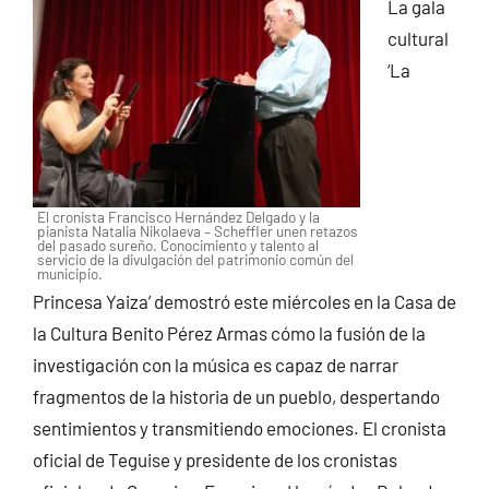
La gala
cultural
‘La
El cronista Francisco Hernández Delgado y la
pianista Natalia Nikolaeva – Scheffler unen retazos
del pasado sureño. Conocimiento y talento al
servicio de la divulgación del patrimonio común del
municipio.
Princesa Yaiza’ demostró este miércoles en la Casa de
la Cultura Benito Pérez Armas cómo la fusión de la
investigación con la música es capaz de narrar
fragmentos de la historia de un pueblo, despertando
sentimientos y transmitiendo emociones. El cronista
oficial de Teguise y presidente de los cronistas