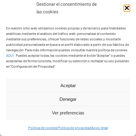
Gestionar el consentimiento de
las cookies
En nuestro sitio web utilizamos cookies propias y de terceros para finalidades
analíticas mediante el análisis del tráfico web, personalizar el contenido
mediante sus preferencias, ofrecer funciones de redes sociales y mostrarle
publicidad personalizada en base a un perfil elaborado a partir de sus hábitos de
navegación. Para más información puedes consultar nuestra política de cookies
Plenos OnLine
AQUÍ
.
Puedes aceptar todas las cookies mediante el botón “Aceptar” o puedes
aceptarlas de forma concreta, modificar su selección o rechazar su uso pulsando
VideoActas
en “Configuración de Privacidad”.
Aceptar
Denegar
Ver preferencias
Política de cookies
Política de privacidad
Aviso legal
Callejero del municipio