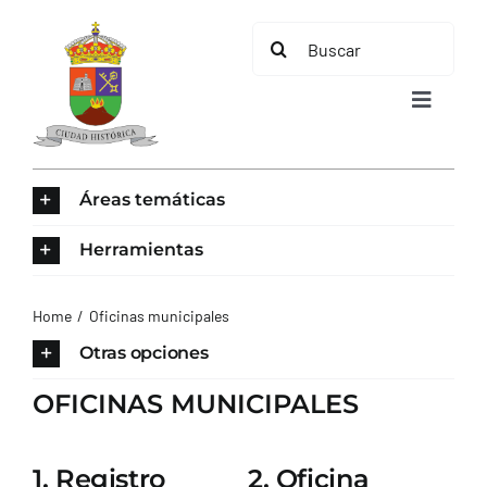
Saltar
Buscar:
al
contenido
Toggle
Navigat
INICIO
Áreas temáticas
ÁREAS TEMÁTICAS
Herramientas
EL MUNICIPIO
Home
Oficinas municipales
Otras opciones
AYUNTAMIENTO
OFICINAS MUNICIPALES
TURISMO
1. Registro
2. Oficina