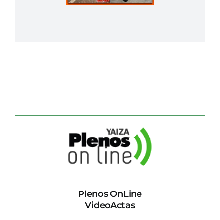
Plenos OnLine
VideoActas