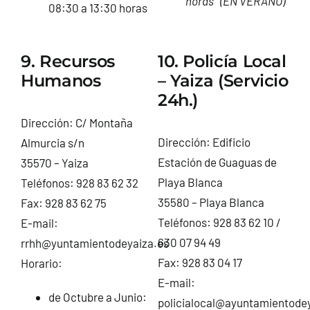
horas (EN VERANO)
08:30 a 13:30 horas
9. Recursos
10. Policía Local
Humanos
– Yaiza (Servicio
24h.)
Dirección: C/ Montaña
Dirección: Edificio
Almurcia s/n
Estación de Guaguas de
35570 – Yaiza
Playa Blanca
Teléfonos: 928 83 62 32
35580 – Playa Blanca
Fax: 928 83 62 75
Teléfonos: 928 83 62 10 /
E-mail:
630 07 94 49
rrhh@yuntamientodeyaiza.es
Fax: 928 83 04 17
Horario:
E-mail:
de Octubre a Junio:
policialocal@ayuntamientode