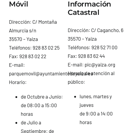
Móvil
Información
Catastral
Dirección: C/ Montaña
Dirección: C/ Cagancho, 6
Almurcia s/n
35570 – Yaiza
35570 – Yaiza
Teléfonos: 928 52 71 00
Teléfonos: 928 83 02 25
Fax: 928 83 62 44
Fax: 928 83 02 22
E-mail: pic@yaiza.org
E-mail:
Horario de atención al
parquemovil@ayuntamientodeyaiza.es
público:
Horario:
lunes, martes y
de Octubre a Junio:
jueves
de 08:00 a 15:00
de 9:00 a 14:00
horas
horas
de Julio a
Septiembre: de