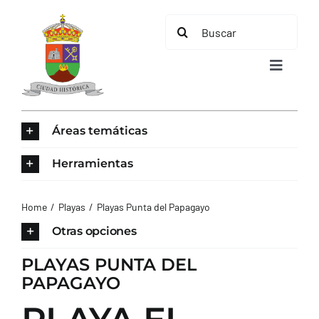
Saltar
Buscar:
al
contenido
Toggle
Navigat
INICIO
Áreas temáticas
ÁREAS TEMÁTICAS
Herramientas
EL MUNICIPIO
Home
Playas
Playas Punta del Papagayo
Otras opciones
AYUNTAMIENTO
PLAYAS PUNTA DEL
PAPAGAYO
TURISMO