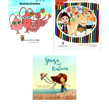
Yaiza abre
inscripciones para sus
tres proyectos de
formación y empleo
vinculados a los PFAE
15/01/2024
|
Empleo y Formación
Para los cursos de Ayuda a Domicilio y
Dinamización Social es necesario el título de
Graduado Escolar y para Jardinería no es
indispensable formación alguna. Todas las
personas interesadas deben estar inscritas
como demandantes de empleo en el Servicio
Canario de Empleo. El Ayuntamiento presidido
por Óscar Noda ha abierto el periodo de