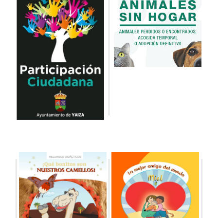
Personas de distintas edades aprenden y
trabajan en servicio de ayuda a domicilio,
dinamización social y jardinería. El proyecto
vincula además a un equipo de docentes y
administrativos de cinco profesionales por
ciclo para completar un total de sesenta
trabajadores. Tras presentar tres proyectos y
asegurarse una subvención de un millón de
euros provenientes de fondos del Ministerio de
Trabajo y el Servicio Canario de Empleo, el
municipio de Yaiza empezó esta semana su
primera experiencia en los Programas de
Formación en Alternancia con el Empleo
(PFAE), que concretamente en el sur de
Lanzarote ofrecen aprendizaje y trabajo a