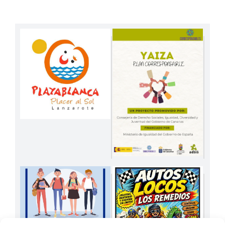
inscripciones para la participación de hasta 45
vecinos y vecinas en paro interesados en los
tres proyectos municipales vinculados a los
Programas de Formación en Alternancia con el
Empleo (PFAE) a desarrollar a partir del
próximo mes de marzo : Ayuda a Domicilio,
Dinamización Social y Jardinería. Para el caso
de los dos primeros es exigible la titulación de
Graduado Escolar, mientras que para [...]