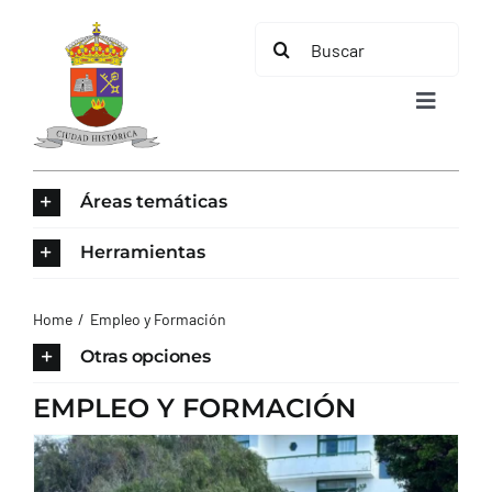
Saltar
Buscar:
al
contenido
Toggle
Navigat
INICIO
Áreas temáticas
ÁREAS TEMÁTICAS
Herramientas
EL MUNICIPIO
Home
Empleo y Formación
Otras opciones
AYUNTAMIENTO
EMPLEO Y FORMACIÓN
TURISMO