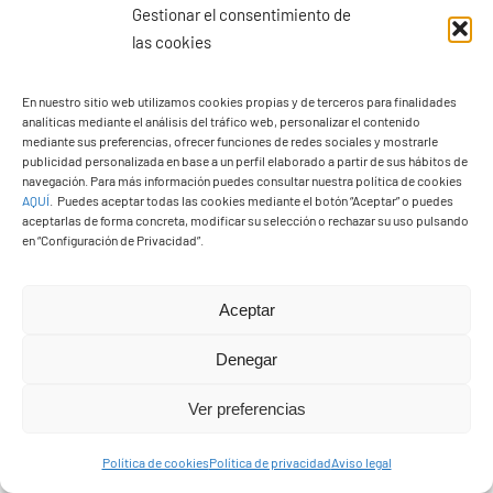
Gestionar el consentimiento de
las cookies
En nuestro sitio web utilizamos cookies propias y de terceros para finalidades
analíticas mediante el análisis del tráfico web, personalizar el contenido
mediante sus preferencias, ofrecer funciones de redes sociales y mostrarle
publicidad personalizada en base a un perfil elaborado a partir de sus hábitos de
Yaiza consigue un
navegación. Para más información puedes consultar nuestra política de cookies
AQUÍ
.
Puedes aceptar todas las cookies mediante el botón “Aceptar” o puedes
millón de euros para
aceptarlas de forma concreta, modificar su selección o rechazar su uso pulsando
en “Configuración de Privacidad”.
formar y dar trabajo a
45 personas durante
once meses
Aceptar
11/12/2023
|
Empleo y Formación
Denegar
Ver preferencias
El Servicio Canario de Empleo aprueba los tres
proyectos municipales presentados a los
Política de cookies
Política de privacidad
Aviso legal
Programas de Formación en Alternancia con el