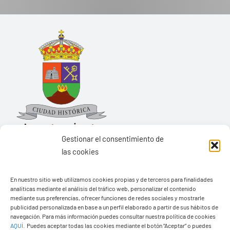
Gestionar el consentimiento de
las cookies
Ayuntamiento de Yaiza
En nuestro sitio web utilizamos cookies propias y de terceros para finalidades
Pza. de Los Remedios, 1
analíticas mediante el análisis del tráfico web, personalizar el contenido
35570 – Yaiza
mediante sus preferencias, ofrecer funciones de redes sociales y mostrarle
publicidad personalizada en base a un perfil elaborado a partir de sus hábitos de
Tel:
928 83 62 20
navegación. Para más información puedes consultar nuestra política de cookies
AQUÍ
.
Puedes aceptar todas las cookies mediante el botón “Aceptar” o puedes