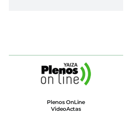
Plenos OnLine
VideoActas