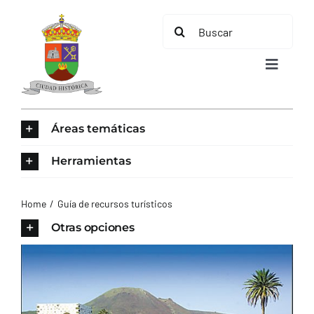
Saltar
Buscar:
al
contenido
Toggle
Navigat
INICIO
Áreas temáticas
ÁREAS TEMÁTICAS
Herramientas
EL MUNICIPIO
Home
Guía de recursos turísticos
Otras opciones
AYUNTAMIENTO
TURISMO