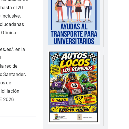
 hasta el 20
inclusive,
 ciudadanas
 Oficina
es.es/, en la
l
la red de
co Santander,
ros de
ciliación
AE 2026