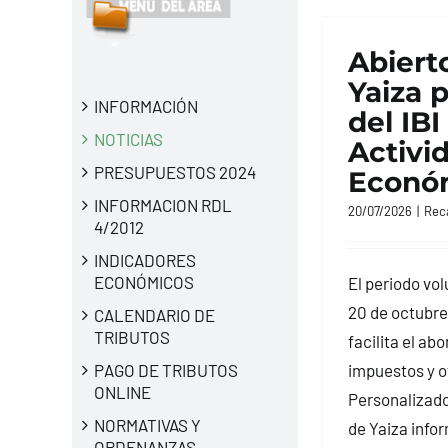
Abierto
Yaiza 
INFORMACIÓN
del IBI
NOTICIAS
Activi
PRESUPUESTOS 2024
Econó
INFORMACION RDL
20/07/2026
|
Rec
4/2012
INDICADORES
ECONÓMICOS
El periodo volu
20 de octubre
CALENDARIO DE
TRIBUTOS
facilita el ab
impuestos y o
PAGO DE TRIBUTOS
ONLINE
Personalizado
NORMATIVAS Y
de Yaiza infor
ORDENANZAS