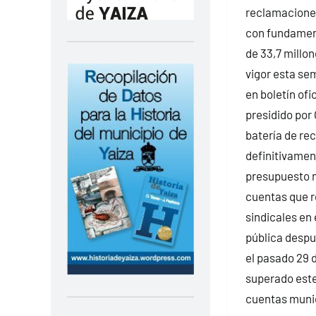
reclamacione
con fundament
de 33,7 millo
vigor esta se
en boletín ofi
presidido por
batería de re
definitivament
presupuesto m
cuentas que r
sindicales en 
pública despu
el pasado 29 
superado este
cuentas munic