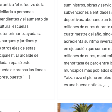
antiza “el refuerzo de la
suministros, obras y servic
ciliaria a personas
subvenciones a entidades 
endientes y el aumento de
deportivas, abonando un to
ultura, escuelas
millones de euros durante 
ector primario, ayudas a
cuatrimestre del año, sino
, parques y jardines y
acrecienta su ritmo invers
e otros ejes de estas
en ejecución que suman má
ipales”. El alcalde de
millones de euros, manten
Noda, repasó este
menor tasa de paro entre l
rueda de prensa las líneas
municipios más poblados d
presupuesto [...]
Yaiza roza el pleno empleo
es una buena noticia. […]