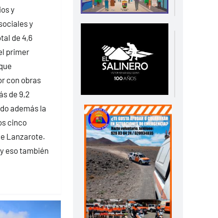
ios y
sociales y
tal de 4,6
el primer
 que
or con obras
s de 9,2
ido además la
os cinco
e Lanzarote.
 y eso también