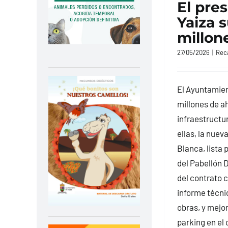
El pre
Yaiza s
millon
27/05/2026
|
Rec
El Ayuntamien
millones de a
infraestructu
ellas, la nuev
Blanca, lista p
del Pabellón D
del contrato c
informe técnic
obras, y mejor
parking en el