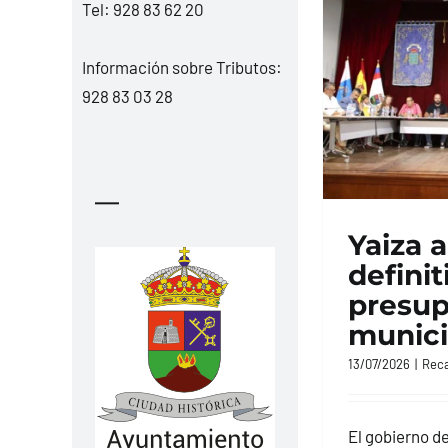
Tel:
928 83 62 20
Información sobre Tributos:
928 83 03 28
—
Yaiza 
defini
presup
munici
13/07/2026
|
Reca
El gobierno d