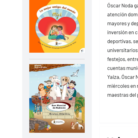
Óscar Noda gar
atención domi
mayores y dep
inversión en c
deportivas, s
universitarios
festejos, entr
cuentas munic
Yaiza, Óscar 
miércoles en 
maestras del 