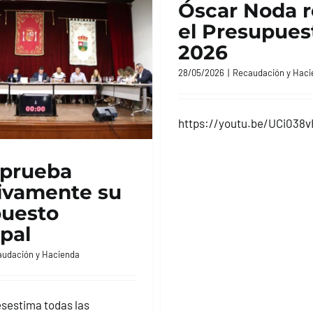
Óscar Noda 
el Presupues
2026
28/05/2026
|
Recaudación y Haci
https://youtu.be/UCi038
aprueba
tivamente su
uesto
pal
udación y Hacienda
esestima todas las