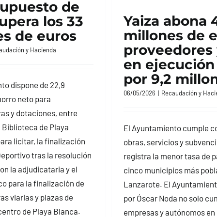
supuesto de
Yaiza abona 
upera los 33
millones de 
es de euros
proveedores 
audación y Hacienda
en ejecución
por 9,2 millo
to dispone de 22,9
06/05/2026
|
Recaudación y Haci
horro neto para
ras y dotaciones, entre
a Biblioteca de Playa
El Ayuntamiento cumple co
ara licitar, la finalización
obras, servicios y subvenc
eportivo tras la resolución
registra la menor tasa de p
on la adjudicataria y el
cinco municipios más pobl
o para la finalización de
Lanzarote. El Ayuntamient
as viarias y plazas de
por Óscar Noda no solo cu
 centro de Playa Blanca.
empresas y autónomos en 