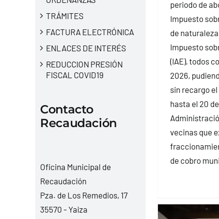
periodo de ab
TRÁMITES
Impuesto sobr
FACTURA ELECTRÓNICA
de naturaleza 
Impuesto sob
ENLACES DE INTERÉS
(IAE), todos c
REDUCCION PRESIÓN
FISCAL COVID19
2026, pudiend
sin recargo el
hasta el 20 d
Contacto
Administració
Recaudación
vecinas que ex
fraccionamien
de cobro muni
Oficina Municipal de
Recaudación
Pza. de Los Remedios, 17
35570 - Yaiza