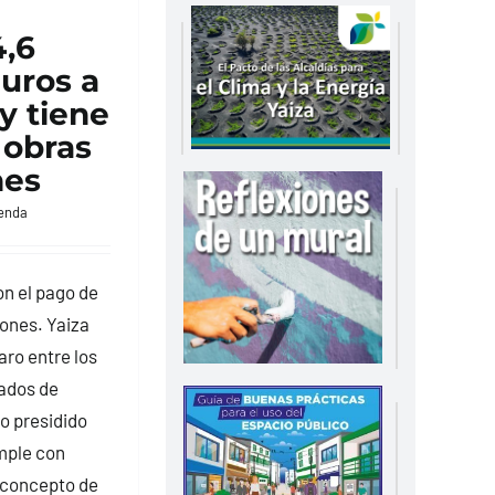
4,6
euros a
y tiene
 obras
nes
enda
n el pago de
iones. Yaiza
aro entre los
ados de
o presidido
mple con
concepto de