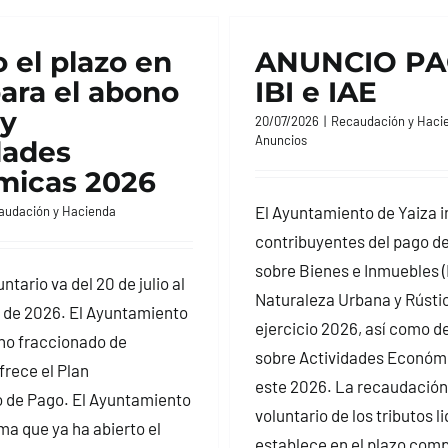
 el plazo en
ANUNCIO PA
para el abono
IBI e IAE
 y
20/07/2026
|
Recaudación y Haci
Anuncios
dades
micas 2026
El Ayuntamiento de Yaiza i
audación y Hacienda
contribuyentes del pago de
sobre Bienes e Inmuebles (I
ntario va del 20 de julio al
Naturaleza Urbana y Rústic
 de 2026. El Ayuntamiento
ejercicio 2026, así como d
ono fraccionado de
sobre Actividades Económi
frece el Plan
este 2026. La recaudación
 de Pago. El Ayuntamiento
voluntario de los tributos l
ma que ya ha abierto el
establece en el plazo com