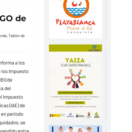
GO de
enda
,
Tablón de
nforma a los
 los Impuesto
BI) de
a del
el Impuesto
cas (IAE) de
 en periodo
iquidados, se
prendido entre