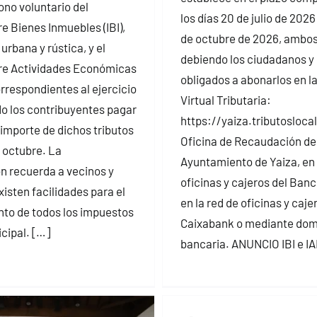
ono voluntario del
los días 20 de julio de 2026
e Bienes Inmuebles (IBI),
de octubre de 2026, ambos 
urbana y rústica, y el
debiendo los ciudadanos y
re Actividades Económicas
obligados a abonarlos en la
orrespondientes al ejercicio
Virtual Tributaria:
o los contribuyentes pagar
https://yaiza.tributoslocal
 importe de dichos tributos
Oficina de Recaudación de
e octubre. La
Ayuntamiento de Yaiza, en 
n recuerda a vecinos y
oficinas y cajeros del Ban
isten facilidades para el
en la red de oficinas y caje
to de todos los impuestos
Caixabank o mediante domi
cipal. […]
bancaria. ANUNCIO IBI e I