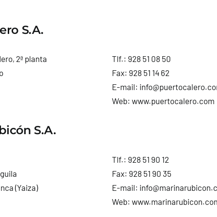
ero S.A.
ero, 2ª planta
Tlf.:
928 51 08 50
o
Fax: 928 51 14 62
E-mail:
info@puertocalero.c
Web:
www.puertocalero.com
bicón S.A.
Tlf.:
928 51 90 12
Águila
Fax: 928 51 90 35
nca (Yaiza)
E-mail:
info@marinarubicon.
Web:
www.marinarubicon.co