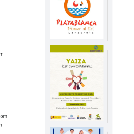
om
com
m