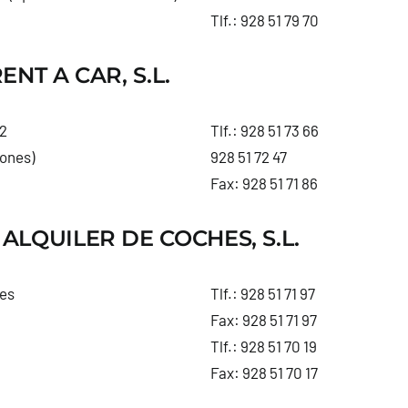
Tlf.:
928 51 79 70
ENT A CAR, S.L.
 2
Tlf.:
928 51 73 66
mones)
928 51 72 47
Fax: 928 51 71 86
ALQUILER DE COCHES, S.L.
es
Tlf.:
928 51 71 97
Fax: 928 51 71 97
Tlf.:
928 51 70 19
Fax: 928 51 70 17