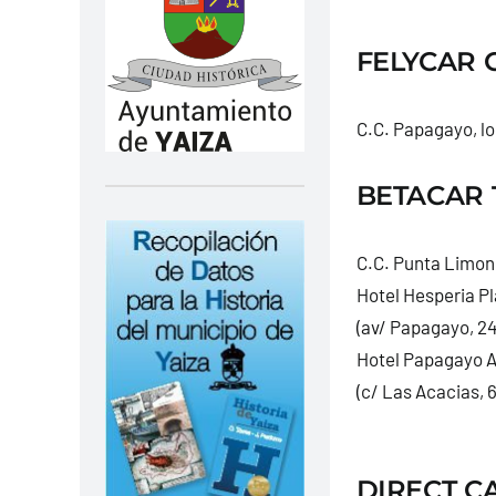
FELYCAR C
C.C. Papagayo, lo
BETACAR T
C.C. Punta Limone
Hotel Hesperia P
(av/ Papagayo, 24
Hotel Papagayo 
(c/ Las Acacias, 6
DIRECT C