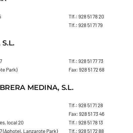
5
Tlf.:
928 51 78 20
Tlf.:
928 51 71 79
S.L.
7
Tlf.:
928 51 77 73
te Park)
Fax: 928 51 72 68
BRERA MEDINA, S.L.
Tlf.:
928 51 71 28
Fax: 928 51 73 46
s, local 20
Tlf.:
928 51 78 13
 7 (Aphotel. Lanzarote Park)
Tlf.:
928 51 72 88