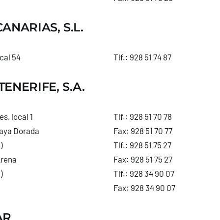
ANARIAS, S.L.
cal 54
Tlf.:
928 51 74 87
ENERIFE, S.A.
s, local 1
Tlf.:
928 51 70 78
laya Dorada
Fax: 928 51 70 77
)
Tlf.:
928 51 75 27
Arena
Fax: 928 51 75 27
)
Tlf.:
928 34 90 07
Fax: 928 34 90 07
AR