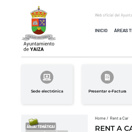
Saltar
al
Web oficial del Ayunt
contenido
INICIO
ÁREAS T
Sede electrónica
Presentar e-Factura
Home
Rent a Car
RENT A C