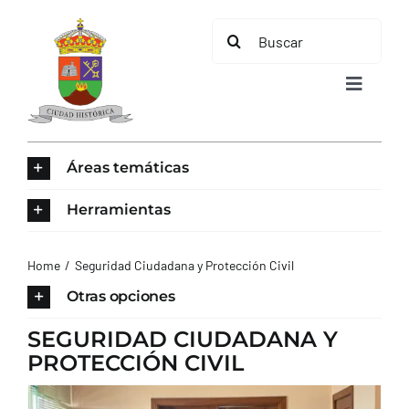
Saltar
Buscar:
al
contenido
Toggle
Navigat
INICIO
Áreas temáticas
ÁREAS TEMÁTICAS
Herramientas
EL MUNICIPIO
Home
Seguridad Ciudadana y Protección Civil
Otras opciones
AYUNTAMIENTO
SEGURIDAD CIUDADANA Y
PROTECCIÓN CIVIL
TURISMO