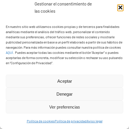
completamente equipado, que entra a reforzar
Gestionar el consentimiento de
las cookies
servicios preventivos y acciones de rescate en
zonas escarpadas, dos vehículos de
En nuestro sitio web utilizamos cookies propias y de terceros para finalidades
salvamento marítimo de operación remota, un
analíticas mediante el análisis del tráfico web, personalizar el contenido
dron y equipos de comunicaciones para el
mediante sus preferencias, ofrecer funciones de redes sociales y mostrarle
publicidad personalizada en base a un perfil elaborado a partir de sus hábitos de
Puesto de Mando Avanzado (PMA). […]
navegación. Para más información puedes consultar nuestra política de cookies
AQUÍ
.
Puedes aceptar todas las cookies mediante el botón “Aceptar” o puedes
aceptarlas de forma concreta, modificar su selección o rechazar su uso pulsando
en “Configuración de Privacidad”.
Aceptar
Denegar
Ver preferencias
Política de cookies
Política de privacidad
Aviso legal