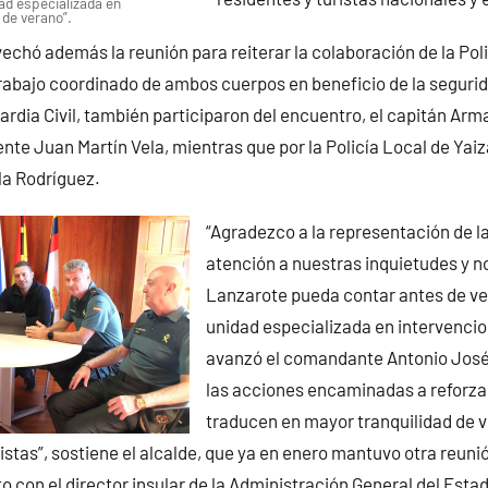
ad especializada en
 de verano”.
chó además la reunión para reiterar la colaboración de la Poli
rabajo coordinado de ambos cuerpos en beneficio de la seguri
uardia Civil, también participaron del encuentro, el capitán A
ente Juan Martín Vela, mientras que por la Policía Local de Yaiz
la Rodríguez.
“Agradezco a la representación de la 
atención a nuestras inquietudes y 
Lanzarote pueda contar antes de v
unidad especializada en intervenci
avanzó el comandante Antonio José
las acciones encaminadas a reforzar
traducen en mayor tranquilidad de v
istas”, sostiene el alcalde, que ya en enero mantuvo otra reunió
 con el director insular de la Administración General del Esta