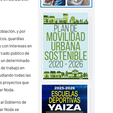
oblación, y por
icos, guardias
s con intereses en
rcado público de
do un determinado
 de trabajo en
udiando todas las
los proyectos que
ar Noda.
 al Gobierno de
car Noda se