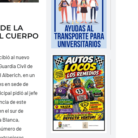
DE LA
EL CUERPO
cibió al nuevo
uardia Civil de
 Alberich, en un
es en sede de
ipal pidió al jefe
encia de este
n el sur de
a Blanca,
 número de
extranjeros.