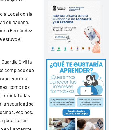
cía Local con la
dad ciudadana.
rmando Fernández
a estuvo el
Guardia Civil la
nos complace que
erano con una
ones, como nos
 Teruel. Todas
 la seguridad se
ecinas, vecinos,
n para tratar
do en Lanzarote,