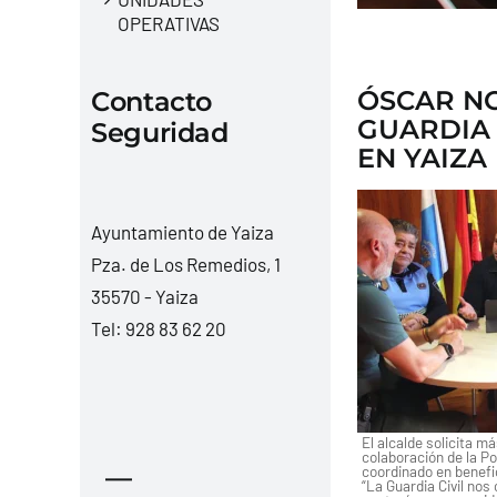
OPERATIVAS
ÓSCAR N
Contacto
GUARDIA 
Seguridad
EN YAIZA
Ayuntamiento de Yaiza
Pza. de Los Remedios, 1
35570 - Yaiza
Tel:
928 83 62 20
El alcalde solicita má
colaboración de la Pol
—
coordinado en benefi
“La Guardia Civil no