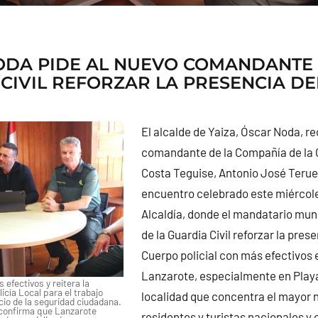
ODA PIDE AL NUEVO COMANDANTE 
CIVIL REFORZAR LA PRESENCIA D
El alcalde de Yaiza, Óscar Noda, re
comandante de la Compañía de la G
Costa Teguise, Antonio José Teruel
encuentro celebrado este miércol
Alcaldía, donde el mandatario munic
de la Guardia Civil reforzar la pres
Cuerpo policial con más efectivos e
Lanzarote, especialmente en Play
s efectivos y reitera la
icía Local para el trabajo
localidad que concentra el mayor
cio de la seguridad ciudadana.
s confirma que Lanzarote
residentes y turistas nacionales y 