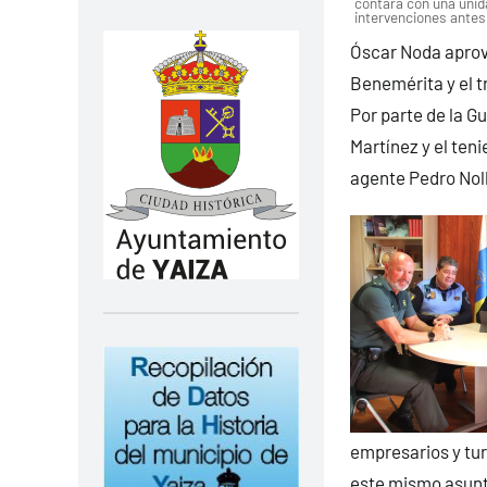
contará con una unid
intervenciones antes
Óscar Noda aprove
Benemérita y el t
Por parte de la G
Martínez y el teni
agente Pedro Nol
empresarios y tur
este mismo asunto