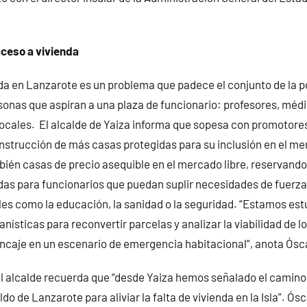
cceso a vivienda
nda en Lanzarote es un problema que padece el conjunto de la p
sonas que aspiran a una plaza de funcionario: profesores, méd
s locales. El alcalde de Yaiza informa que sopesa con promotore
onstrucción de más casas protegidas para su inclusión en el me
mbién casas de precio asequible en el mercado libre, reservan
as para funcionarios que puedan suplir necesidades de fuerza
es como la educación, la sanidad o la seguridad. “Estamos est
nísticas para reconvertir parcelas y analizar la viabilidad de 
ncaje en un escenario de emergencia habitacional”, anota Ósc
el alcalde recuerda que “desde Yaiza hemos señalado el camino
ldo de Lanzarote para aliviar la falta de vivienda en la Isla”. Ós