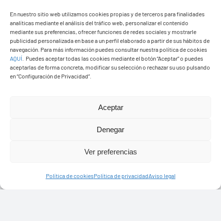
En nuestro sitio web utilizamos cookies propias y de terceros para finalidades
analíticas mediante el análisis del tráfico web, personalizar el contenido
mediante sus preferencias, ofrecer funciones de redes sociales y mostrarle
publicidad personalizada en base a un perfil elaborado a partir de sus hábitos de
navegación. Para más información puedes consultar nuestra política de cookies
AQUÍ
.
Puedes aceptar todas las cookies mediante el botón “Aceptar” o puedes
aceptarlas de forma concreta, modificar su selección o rechazar su uso pulsando
en “Configuración de Privacidad”.
Aceptar
Ayuntamiento de Yaiza
Pza. de Los Remedios, 1
Denegar
35570 – Yaiza
Ver preferencias
Tel:
928 83 62 20
Política de cookies
Política de privacidad
Aviso legal
Toggle
Navigation
© Copyright2026 Ayuntamiento de Yaiza - Todos los
Transparencia