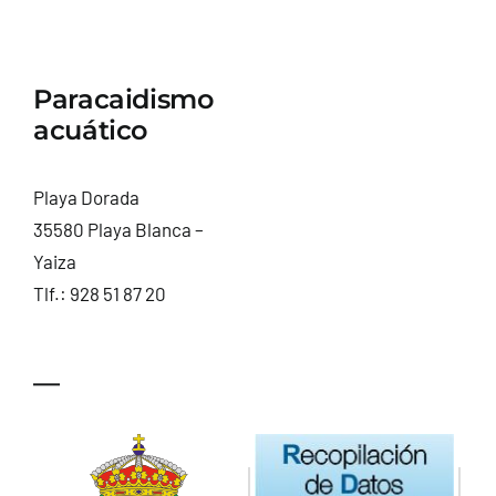
Paracaidismo
acuático
Playa Dorada
35580 Playa Blanca –
Yaiza
Tlf.:
928 51 87 20
—