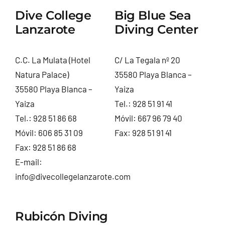
Dive College
Big Blue Sea
Lanzarote
Diving Center
C.C. La Mulata (Hotel
C/ La Tegala nº 20
Natura Palace)
35580 Playa Blanca –
35580 Playa Blanca –
Yaiza
Yaiza
Tel.:
928 51 91 41
Tel.:
928 51 86 68
Móvil:
667 96 79 40
Móvil:
606 85 31 09
Fax: 928 51 91 41
Fax: 928 51 86 68
E-mail:
info@divecollegelanzarote.com
Rubicón Diving