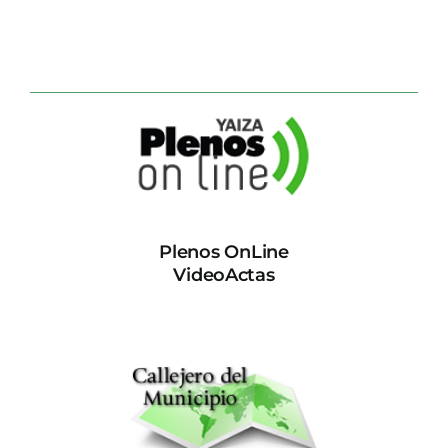
Plenos OnLine
VideoActas