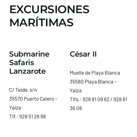
EXCURSIONES
MARÍTIMAS
Submarine
César II
Safaris
Lanzarote
Muelle de Playa Blanca
35580 Playa Blanca –
C/ Teide, s/n
Yaiza
35570 Puerto Calero –
Tlfs.:
928 81 09 62
/
928 81
Yaiza
36 08
Tlf.:
928 51 28 98