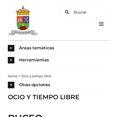
Saltar
Buscar:
al
contenido
Toggle
Navigat
INICIO
Áreas temáticas
ÁREAS TEMÁTICAS
Herramientas
EL MUNICIPIO
Home
Ocio y tiempo libre
Otras opciones
AYUNTAMIENTO
OCIO Y TIEMPO LIBRE
TURISMO