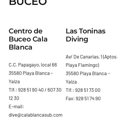
BUCEO
CONTACTO
Centro de
Las Toninas
Buceo Cala
Diving
Blanca
Av/ De Canarias, 1 (Aptos.
C.C. Papagayo, local 66
Playa Flamingo)
35580 Playa Blanca –
35580 Playa Blanca –
Yaiza
Yaiza
Tlf.:
928 51 90 40
/
607 30
Tlf.:
928 51 73 00
12 30
Fax: 928 51 74 90
E-mail:
dive@calablancasub.com