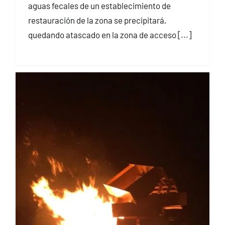
aguas fecales de un establecimiento de
restauración de la zona se precipitará,
quedando atascado en la zona de acceso [...]