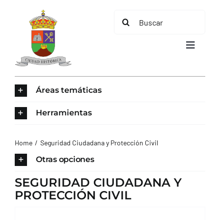
Saltar
Buscar:
al
contenido
Toggle
Navigat
INICIO
Áreas temáticas
ÁREAS TEMÁTICAS
Herramientas
EL MUNICIPIO
Home
Seguridad Ciudadana y Protección Civil
Otras opciones
AYUNTAMIENTO
SEGURIDAD CIUDADANA Y
PROTECCIÓN CIVIL
TURISMO