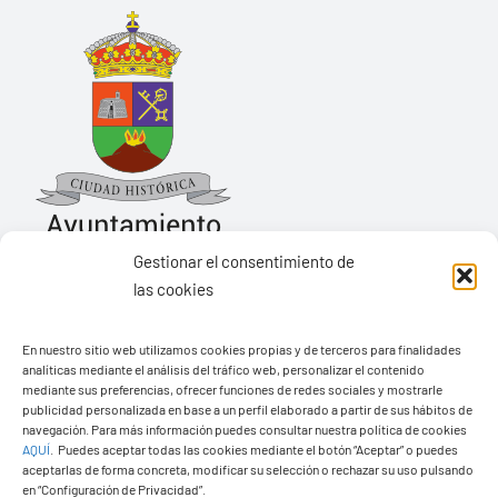
Gestionar el consentimiento de
las cookies
Ayuntamiento de Yaiza
En nuestro sitio web utilizamos cookies propias y de terceros para finalidades
Pza. de Los Remedios, 1
analíticas mediante el análisis del tráfico web, personalizar el contenido
35570 – Yaiza
mediante sus preferencias, ofrecer funciones de redes sociales y mostrarle
publicidad personalizada en base a un perfil elaborado a partir de sus hábitos de
Tel:
928 83 62 20
navegación. Para más información puedes consultar nuestra política de cookies
AQUÍ
.
Puedes aceptar todas las cookies mediante el botón “Aceptar” o puedes
aceptarlas de forma concreta, modificar su selección o rechazar su uso pulsando
en “Configuración de Privacidad”.