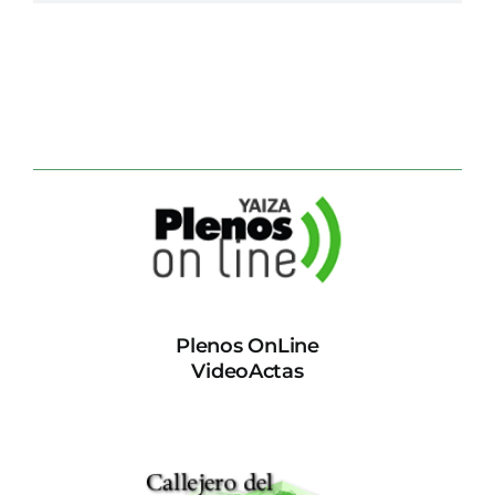
Plenos OnLine
VideoActas