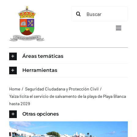
Saltar
Buscar:
al
contenido
Toggle
Navigat
INICIO
Áreas temáticas
ÁREAS TEMÁTICAS
Herramientas
EL MUNICIPIO
Home
Seguridad Ciudadana y Protección Civil
Yaiza licita el servicio de salvamento de la playa de Playa Blanca
hasta 2029
AYUNTAMIENTO
Otras opciones
TURISMO