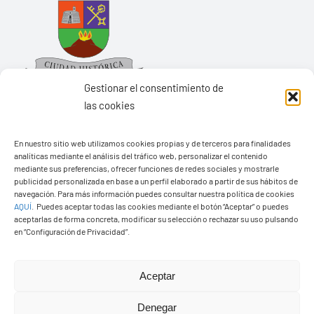
Gestionar el consentimiento de
las cookies
Ayuntamiento de Yaiza
En nuestro sitio web utilizamos cookies propias y de terceros para finalidades
analíticas mediante el análisis del tráfico web, personalizar el contenido
Pza. de Los Remedios, 1
mediante sus preferencias, ofrecer funciones de redes sociales y mostrarle
publicidad personalizada en base a un perfil elaborado a partir de sus hábitos de
35570 – Yaiza
navegación. Para más información puedes consultar nuestra política de cookies
Tel:
928 83 62 20
AQUÍ
.
Puedes aceptar todas las cookies mediante el botón “Aceptar” o puedes
aceptarlas de forma concreta, modificar su selección o rechazar su uso pulsando
en “Configuración de Privacidad”.
Toggle
Navigation
Aceptar
© Copyright2026 Ayuntamiento de Yaiza - Todos los
Transparencia
Denegar
derechos reservads