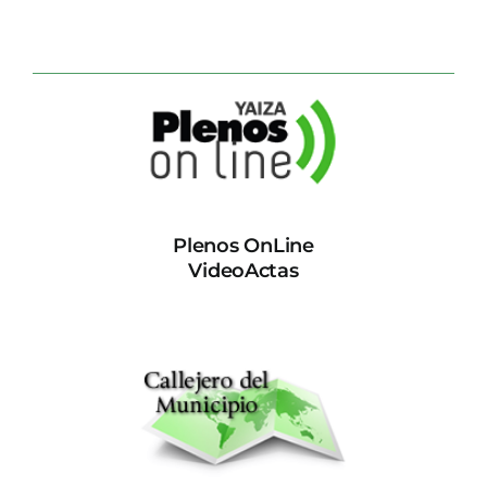
Plenos OnLine
VideoActas