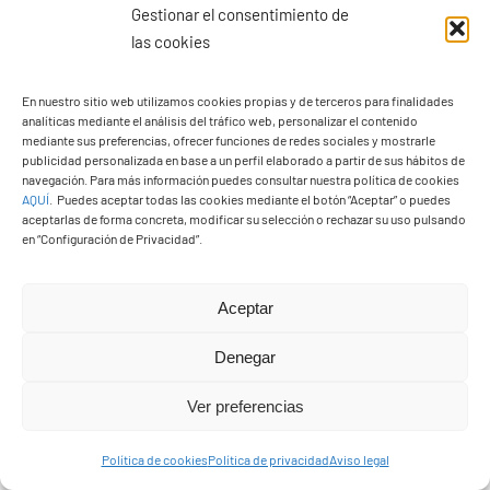
Gestionar el consentimiento de
el acceso a la playa del pueblo”. El mandatario
las cookies
[...]
En nuestro sitio web utilizamos cookies propias y de terceros para finalidades
analíticas mediante el análisis del tráfico web, personalizar el contenido
mediante sus preferencias, ofrecer funciones de redes sociales y mostrarle
publicidad personalizada en base a un perfil elaborado a partir de sus hábitos de
navegación. Para más información puedes consultar nuestra política de cookies
AQUÍ
.
Puedes aceptar todas las cookies mediante el botón “Aceptar” o puedes
aceptarlas de forma concreta, modificar su selección o rechazar su uso pulsando
en “Configuración de Privacidad”.
Aceptar
Denegar
Ver preferencias
Política de cookies
Política de privacidad
Aviso legal
Yaiza celebra el