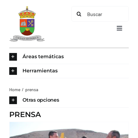
Saltar
Buscar:
al
contenido
Toggle
Navigat
INICIO
Áreas temáticas
ÁREAS TEMÁTICAS
Herramientas
EL MUNICIPIO
Home
prensa
Otras opciones
AYUNTAMIENTO
PRENSA
TURISMO