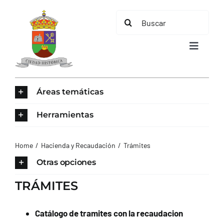
Saltar
Buscar:
al
contenido
Toggle
Navigat
INICIO
Áreas temáticas
ÁREAS TEMÁTICAS
Herramientas
EL MUNICIPIO
Home
Hacienda y Recaudación
Trámites
Otras opciones
AYUNTAMIENTO
TRÁMITES
TURISMO
Catálogo de tramites con la recaudacion