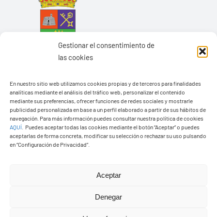
Gestionar el consentimiento de
las cookies
En nuestro sitio web utilizamos cookies propias y de terceros para finalidades
analíticas mediante el análisis del tráfico web, personalizar el contenido
mediante sus preferencias, ofrecer funciones de redes sociales y mostrarle
Ayuntamiento de Yaiza
publicidad personalizada en base a un perfil elaborado a partir de sus hábitos de
navegación. Para más información puedes consultar nuestra política de cookies
Pza. de Los Remedios, 1
AQUÍ
.
Puedes aceptar todas las cookies mediante el botón “Aceptar” o puedes
35570 – Yaiza
aceptarlas de forma concreta, modificar su selección o rechazar su uso pulsando
en “Configuración de Privacidad”.
Tel:
928 83 62 20
Aceptar
Toggle
Navigation
Denegar
© Copyright2026 Ayuntamiento de Yaiza - Todos los
Transparencia