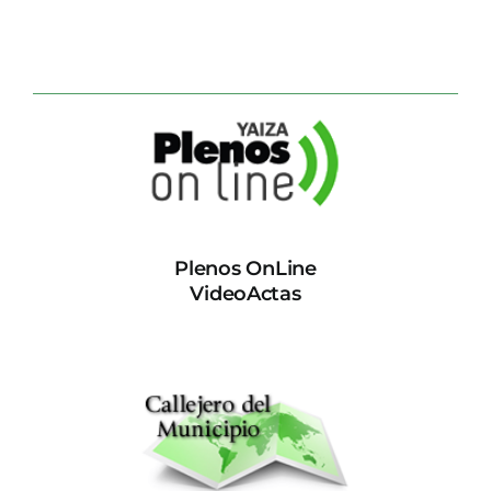
Plenos OnLine
VideoActas