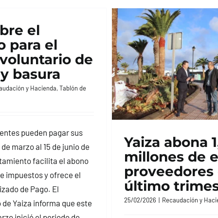
bre el
o para el
voluntario de
 y basura
audación y Hacienda
,
Tablón de
entes pueden pagar sus
Yaiza abona 1
6 de marzo al 15 de junio de
millones de 
tamiento facilita el abono
proveedores 
e impuestos y ofrece el
último trimes
izado de Pago. El
25/02/2026
|
Recaudación y Haci
de Yaiza informa que este
rzo inició el periodo de