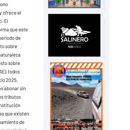
bono
 ofrece el
. El
orma que este
 periodo de
to sobre
naturaleza
esto sobre
AE), todos
cio 2025,
s abonar sin
s tributos
Institución
as que existen
onamiento de