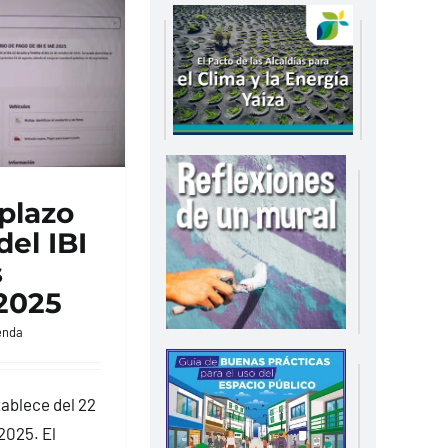
 plazo
del IBI
s
2025
enda
tablece del 22
 2025. El