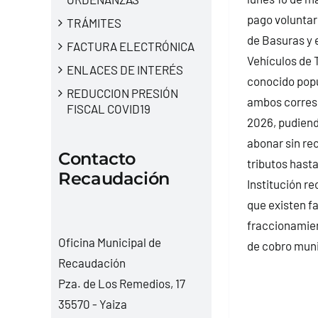
pago voluntar
TRÁMITES
de Basuras y 
FACTURA ELECTRÓNICA
Vehículos de 
ENLACES DE INTERÉS
conocido pop
REDUCCION PRESIÓN
ambos corresp
FISCAL COVID19
2026, pudiend
abonar sin re
Contacto
tributos hasta
Recaudación
Institución re
que existen fa
fraccionamien
Oficina Municipal de
de cobro muni
Recaudación
Pza. de Los Remedios, 17
35570 - Yaiza