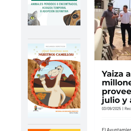
Yaiza 
millon
provee
julio y
03/09/2025
|
Rec
El Ayuntamien