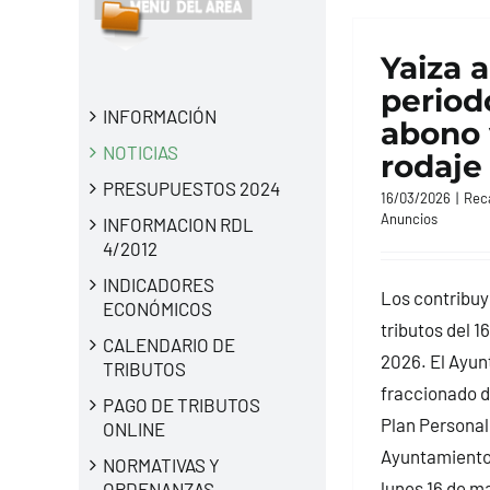
Yaiza a
period
INFORMACIÓN
abono 
NOTICIAS
rodaje
PRESUPUESTOS 2024
16/03/2026
|
Rec
Anuncios
INFORMACION RDL
4/2012
INDICADORES
Los contribuy
ECONÓMICOS
tributos del 1
CALENDARIO DE
2026. El Ayun
TRIBUTOS
fraccionado d
PAGO DE TRIBUTOS
Plan Personal
ONLINE
Ayuntamiento 
NORMATIVAS Y
lunes 16 de ma
ORDENANZAS