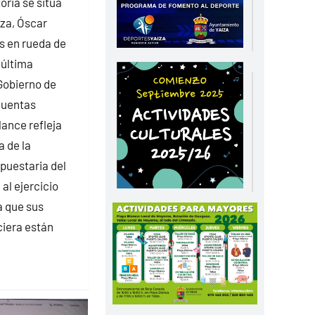
oria se sitúa
iza, Óscar
s en rueda de
 última
 Gobierno de
 cuentas
ance refleja
a de la
puestaria del
al ejercicio
a que sus
ciera están