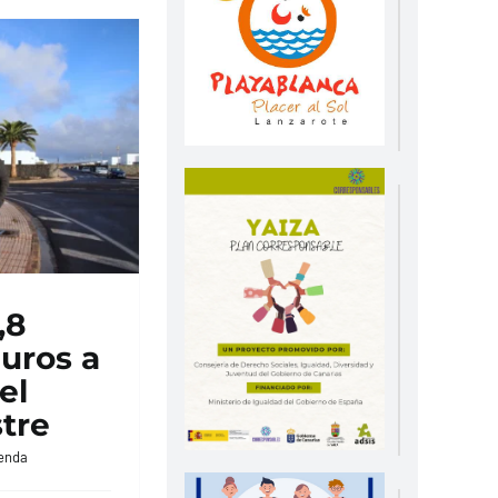
,8
euros a
el
tre
enda