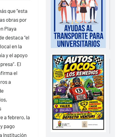
ás que “esta
s obras por
en Playa
de destaca “el
local en la
ía y el apoyo
presa”. El
firma el
ros a
de
ios,
s
 a febrero, la
 y pago
a Institución