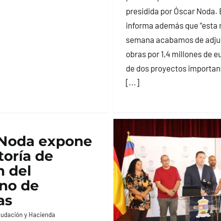
presidida por Óscar Noda. 
informa además que “esta
semana acabamos de adju
obras por 1,4 millones de eu
de dos proyectos important
[...]
 Noda expone
toría de
n del
no de
as
udación y Hacienda