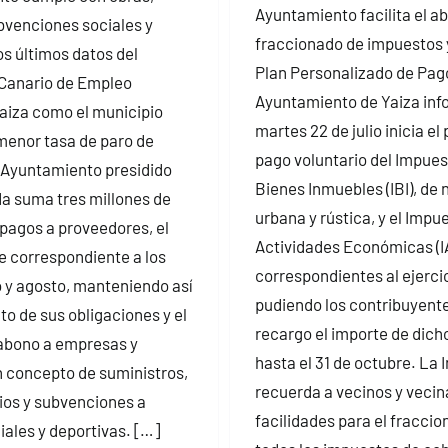
Ayuntamiento facilita el a
ubvenciones sociales y
fraccionado de impuestos y
os últimos datos del
Plan Personalizado de Pago
 Canario de Empleo
Ayuntamiento de Yaiza inf
aiza como el municipio
martes 22 de julio inicia el
 menor tasa de paro de
pago voluntario del Impues
 Ayuntamiento presidido
Bienes Inmuebles (IBI), de 
a suma tres millones de
urbana y rústica, y el Impu
pagos a proveedores, el
Actividades Económicas (I
e correspondiente a los
correspondientes al ejerci
o y agosto, manteniendo así
pudiendo los contribuyente
o de sus obligaciones y el
recargo el importe de dicho
abono a empresas y
hasta el 31 de octubre. La 
 concepto de suministros,
recuerda a vecinos y vecin
cios y subvenciones a
facilidades para el fracci
iales y deportivas. […]