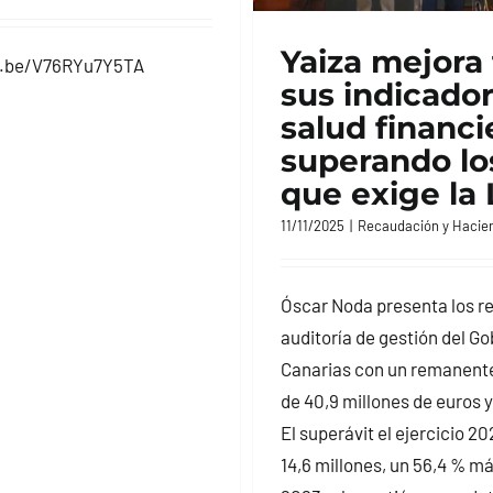
Yaiza mejora
u.be/V76RYu7Y5TA
sus indicado
salud financi
superando los
que exige la 
11/11/2025
|
Recaudación y Hacie
Óscar Noda presenta los re
auditoría de gestión del Go
Canarias con un remanente
de 40,9 millones de euros 
El superávit el ejercicio 2
14,6 millones, un 56,4 % m