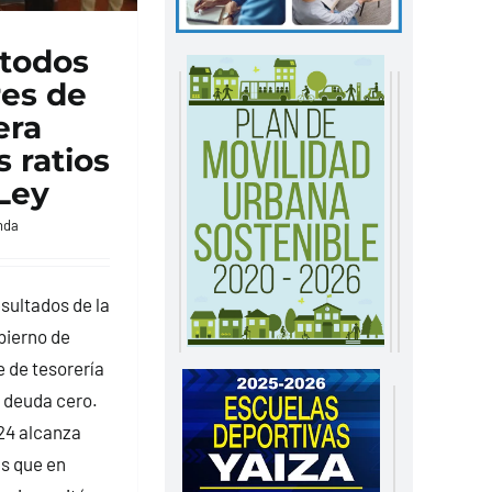
 todos
res de
era
 ratios
Ley
nda
sultados de la
bierno de
 de tesorería
y deuda cero.
024 alcanza
ás que en