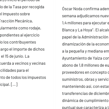
io de la Tasa por recogida
Óscar Noda confirma adem
el Impuesto sobre
semana adjudicamos nueva
Tracción Mecánica,
1,4 millones para ejecutar 
ularmente como rodaje,
Blanca y La Hoya”. El alcal
ondientes al ejercicio
papel de la Administración 
o los contribuyentes
dinamización de la econom
cargo el importe de dichos
a la pequeña y mediana em
 el 15 de junio. La
Ayuntamiento de Yaiza con
cuerda a vecinos y vecinas
abono de 1,8 millones de eu
cilidades para el
proveedores en concepto 
to de todos los impuestos
suministros, obras y servic
cipal. […]
manteniendo así, con esta
transferencias de diciembre
dinámica de cumplimiento
puntual que caracteriza a l