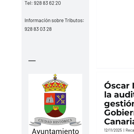
Tel:
928 83 62 20
Información sobre Tributos:
928 83 03 28
—
Óscar
la audi
gestió
Gobier
Canari
12/11/2025
|
Reca