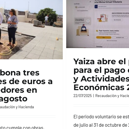
Yaiza abre el
para el pago 
abona tres
y Actividade
es de euros a
Económicas 
dores en
22/07/2025
|
Recaudación y Haci
 agosto
audación y Hacienda
El periodo voluntario se es
de julio al 31 de octubre de
to cumple con obras,