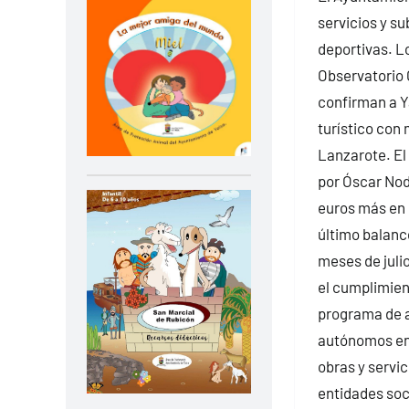
servicios y s
deportivas. L
Observatorio
confirman a Y
turístico con
Lanzarote. El
por Óscar Nod
euros más en 
último balanc
meses de juli
el cumplimient
programa de 
autónomos en
obras y servi
entidades soc