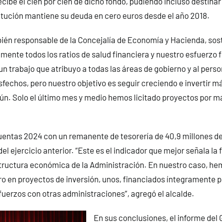
ecibe el cien por cien de dicho fondo, pudiendo incluso destinar
titución mantiene su deuda en cero euros desde el año 2018.
ién responsable de la Concejalía de Economía y Hacienda, sos
ente todos los ratios de salud financiera y nuestro esfuerzo f
un trabajo que atribuyo a todas las áreas de gobierno y al perso
fechos, pero nuestro objetivo es seguir creciendo e invertir m
n. Solo el último mes y medio hemos licitado proyectos por má
uentas 2024 con un remanente de tesorería de 40,9 millones de
del ejercicio anterior. “Este es el indicador que mejor señala la 
estructura económica de la Administración. En nuestro caso, 
ro en proyectos de inversión, unos, financiados íntegramente po
fuerzos con otras administraciones”, agregó el alcalde.
En sus conclusiones, el informe del