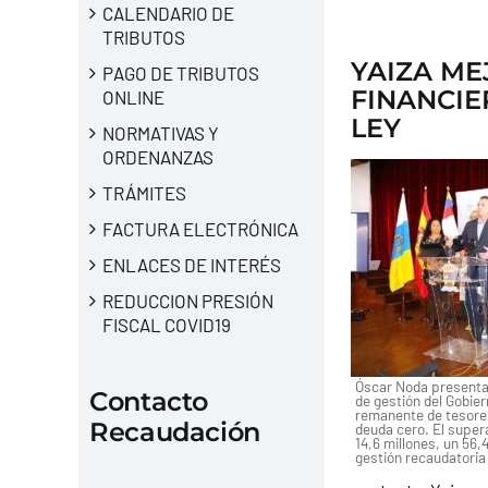
CALENDARIO DE
TRIBUTOS
YAIZA ME
PAGO DE TRIBUTOS
FINANCIE
ONLINE
LEY
NORMATIVAS Y
ORDENANZAS
TRÁMITES
FACTURA ELECTRÓNICA
ENLACES DE INTERÉS
REDUCCION PRESIÓN
FISCAL COVID19
Óscar Noda presenta 
Contacto
de gestión del Gobie
remanente de tesorer
Recaudación
deuda cero. El superá
14,6 millones, un 56,
gestión recaudatoria 