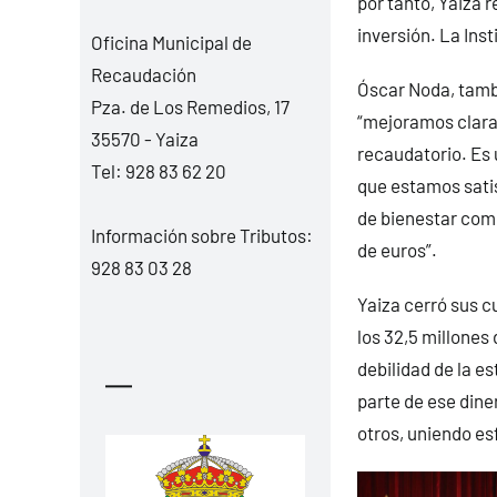
por tanto, Yaiza r
inversión. La Ins
Oficina Municipal de
Recaudación
Óscar Noda, tamb
Pza. de Los Remedios, 17
“mejoramos claram
35570 - Yaiza
recaudatorio. Es 
Tel:
928 83 62 20
que estamos satis
de bienestar comú
Información sobre Tributos:
de euros”.
928 83 03 28
Yaiza cerró sus c
los 32,5 millones 
debilidad de la 
—
parte de ese dine
otros, uniendo es