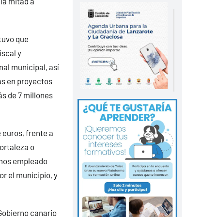
 la mitad a
tuvo que
iscal y
nal municipal, así
ás en proyectos
s de 7 millones
 euros, frente a
fortaleza o
hemos empleado
r el municipio, y
 Gobierno canario