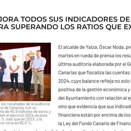
JORA TODOS SUS INDICADORES DE
RA SUPERANDO LOS RATIOS QUE EX
El alcalde de Yaiza, Óscar Noda, p
martes en rueda de prensa los resu
última auditoría elaborada por el 
Canarias que fiscaliza las cuentas
2024, cuyo balance refleja no solo 
positiva de la gestión económica y
del Ayuntamiento con relación al ej
los resultados de la auditoría
sino que evidencia que sus indicad
rno de Canarias con un
ía de 40,9 millones de euros y
financiera están por encima de los
vit el ejercicio 2024 alcanza
4 % más que en 2023, y la
se sitúa en 85,6 %.
la Ley del Fondo Canario de Financ