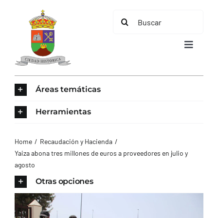
Saltar
Buscar:
al
contenido
Toggle
Navigat
INICIO
Áreas temáticas
ÁREAS TEMÁTICAS
Herramientas
EL MUNICIPIO
Home
Recaudación y Hacienda
Yaiza abona tres millones de euros a proveedores en julio y
agosto
AYUNTAMIENTO
Otras opciones
TURISMO