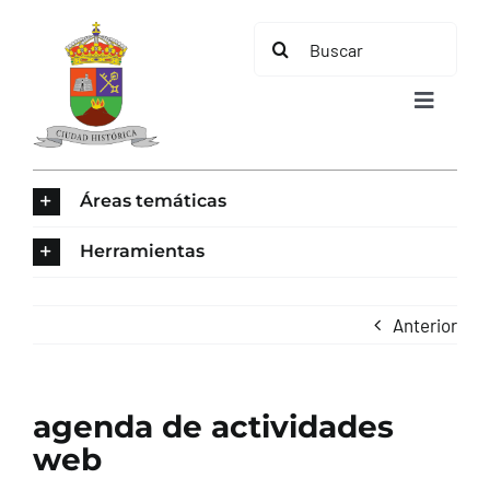
Saltar
Buscar:
al
contenido
Toggle
Navigat
INICIO
Áreas temáticas
ÁREAS TEMÁTICAS
Herramientas
EL MUNICIPIO
Anterior
AYUNTAMIENTO
agenda de actividades
TURISMO
web