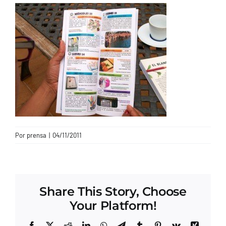
CONTACTO
Por
prensa
|
04/11/2011
Share This Story, Choose
Your Platform!
Facebook
X
Reddit
LinkedIn
WhatsApp
Telegram
Tumblr
Pinterest
Vk
Xing