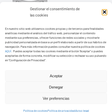
Gestionar el consentimiento de
las cookies
En nuestro sitio web utilizamos cookies propias y de terceros para finalidades
Ayuntamiento de Yaiza
analíticas mediante el análisis del tráfico web, personalizar el contenido
mediante sus preferencias, ofrecer funciones de redes sociales y mostrarle
Pza. de Los Remedios, 1
publicidad personalizada en base a un perfil elaborado a partir de sus hábitos de
35570 – Yaiza
navegación. Para más información puedes consultar nuestra política de cookies
AQUÍ
.
Puedes aceptar todas las cookies mediante el botón “Aceptar” o puedes
Tel:
928 83 62 20
aceptarlas de forma concreta, modificar su selección o rechazar su uso pulsando
en “Configuración de Privacidad”.
Toggle
Aceptar
Navigation
© Copyright2026 Ayuntamiento de Yaiza - Todos los
Transparencia
Denegar
derechos reservads
Ver preferencias
Aviso legal
Diseño web Solucionet.com
&
Cibernatural
Política de cookies
Política de privacidad
Aviso legal