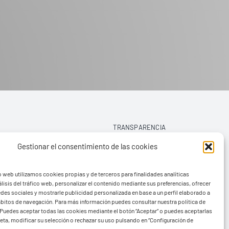
COLEGI
TRANSPARENCIA
Gestionar el consentimiento de las cookies
AVISO LEGAL
o web utilizamos cookies propias y de terceros para finalidades analíticas
POLÍTICA DE PRIVACIDAD
lisis del tráfico web, personalizar el contenido mediante sus preferencias, ofrecer
edes sociales y mostrarle publicidad personalizada en base a un perfil elaborado a
POLÍTICA DE COOKIES (UE)
hábitos de navegación. Para más información puedes consultar nuestra política de
Puedes aceptar todas las cookies mediante el botón “Aceptar” o puedes aceptarlas
eta, modificar su selección o rechazar su uso pulsando en “Configuración de