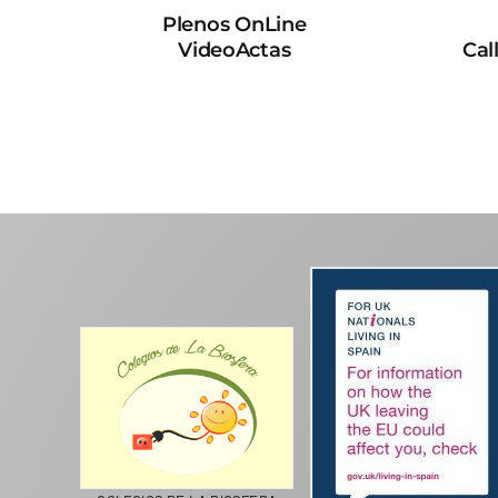
Plenos OnLine
VideoActas
Cal
CICLA