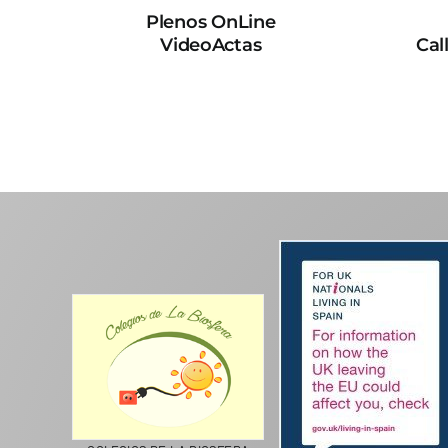
Plenos OnLine
VideoActas
Cal
CICLA