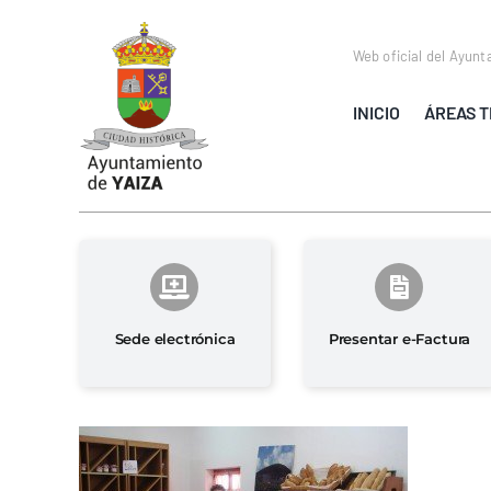
Saltar
al
Web oficial del Ayunt
contenido
INICIO
ÁREAS T
Sede electrónica
Presentar e-Factura