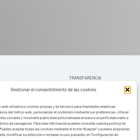
COLEGI
TRANSPARENCIA
Gestionar el consentimiento de las cookies
AVISO LEGAL
o web utilizamos cookies propias y de terceros para finalidades analíticas
POLÍTICA DE PRIVACIDAD
lisis del tráfico web, personalizar el contenido mediante sus preferencias, ofrecer
edes sociales y mostrarle publicidad personalizada en base a un perfil elaborado a
POLÍTICA DE COOKIES (UE)
hábitos de navegación. Para más información puedes consultar nuestra política de
Puedes aceptar todas las cookies mediante el botón “Aceptar” o puedes aceptarlas
eta, modificar su selección o rechazar su uso pulsando en “Configuración de