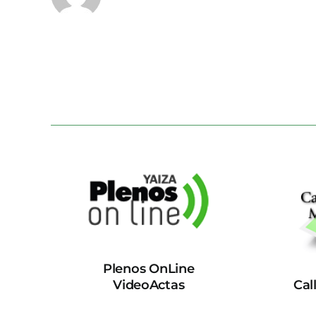
Plenos OnLine
VideoActas
Cal