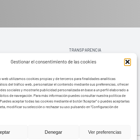
TRANSPARENCIA
Gestionar el consentimiento de las cookies
AVISO LEGAL
o web utilizamos cookies propias y de terceros para finalidades analíticas
POLÍTICA DE PRIVACIDAD
lisis del tráfico web, personalizar el contenido mediante sus preferencias, ofrecer
edes sociales y mostrarle publicidad personalizada en base a un perfil elaborado a
POLÍTICA DE COOKIES (UE)
hábitos de navegación. Para más información puedes consultar nuestra política de
Puedes aceptar todas las cookies mediante el botón “Aceptar” o puedes aceptarlas
eta, modificar su selección o rechazar su uso pulsando en “Configuración de
rvads
eptar
Denegar
Ver preferencias