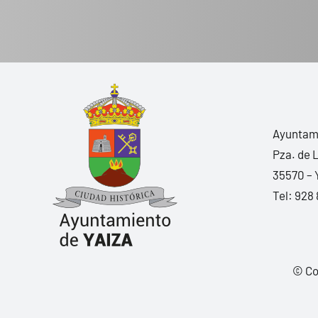
Ayuntami
Pza. de 
35570 – 
Tel:
928 
© Co