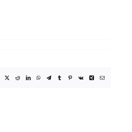
Facebook
X
Reddit
LinkedIn
WhatsApp
Telegram
Tumblr
Pinterest
Vk
Xing
Correo
electrónico