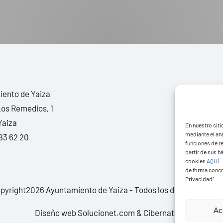
ento de Yaiza
Los Remedios, 1
Yaiza
En nuestro siti
mediante el aná
83 62 20
funciones de r
partir de sus 
cookies
AQUÍ
.
de forma concr
Privacidad”.
pyright2026 Ayuntamiento de Yaiza - Todos los derechos rese
Ac
Diseño web Solucionet.com
&
Cibernatural