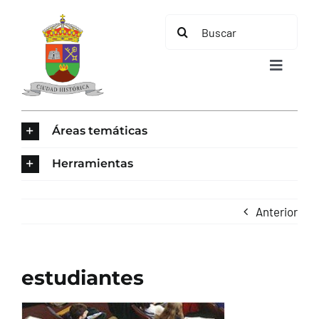
Saltar
Buscar:
al
contenido
Toggle
Navigat
INICIO
Áreas temáticas
ÁREAS TEMÁTICAS
Herramientas
EL MUNICIPIO
Anterior
AYUNTAMIENTO
estudiantes
TURISMO