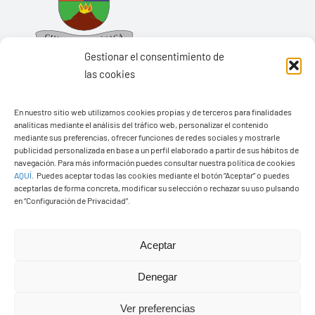
Gestionar el consentimiento de
las cookies
En nuestro sitio web utilizamos cookies propias y de terceros para finalidades
Ayuntamiento de Yaiza
analíticas mediante el análisis del tráfico web, personalizar el contenido
mediante sus preferencias, ofrecer funciones de redes sociales y mostrarle
Pza. de Los Remedios, 1
publicidad personalizada en base a un perfil elaborado a partir de sus hábitos de
navegación. Para más información puedes consultar nuestra política de cookies
35570 – Yaiza
AQUÍ
.
Puedes aceptar todas las cookies mediante el botón “Aceptar” o puedes
Tel:
928 83 62 20
aceptarlas de forma concreta, modificar su selección o rechazar su uso pulsando
en “Configuración de Privacidad”.
Toggle
Aceptar
Navigation
© Copyright2026 Ayuntamiento de Yaiza - Todos los
Transparencia
Denegar
derechos reservads
Ver preferencias