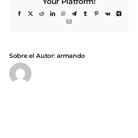
Your Platform!
Facebook
X
Reddit
LinkedIn
WhatsApp
Telegram
Tumblr
Pinterest
Vk
Xing
Correo
electrónico
Sobre el Autor:
armando