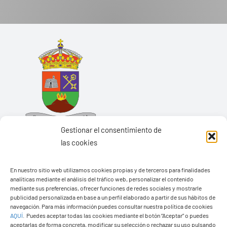
Gestionar el consentimiento de
las cookies
En nuestro sitio web utilizamos cookies propias y de terceros para finalidades
analíticas mediante el análisis del tráfico web, personalizar el contenido
Ayuntamiento de Yaiza
mediante sus preferencias, ofrecer funciones de redes sociales y mostrarle
Pza. de Los Remedios, 1
publicidad personalizada en base a un perfil elaborado a partir de sus hábitos de
navegación. Para más información puedes consultar nuestra política de cookies
35570 – Yaiza
AQUÍ
.
Puedes aceptar todas las cookies mediante el botón “Aceptar” o puedes
Tel:
928 83 62 20
aceptarlas de forma concreta, modificar su selección o rechazar su uso pulsando