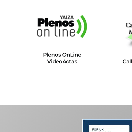
Plenos OnLine
VideoActas
Cal