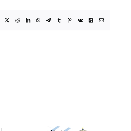
Facebook
X
Reddit
LinkedIn
WhatsApp
Telegram
Tumblr
Pinterest
Vk
Xing
Correo
electrónico