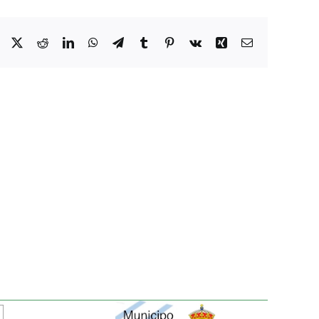
Facebook
X
Reddit
LinkedIn
WhatsApp
Telegram
Tumblr
Pinterest
Vk
Xing
Correo
electrónico