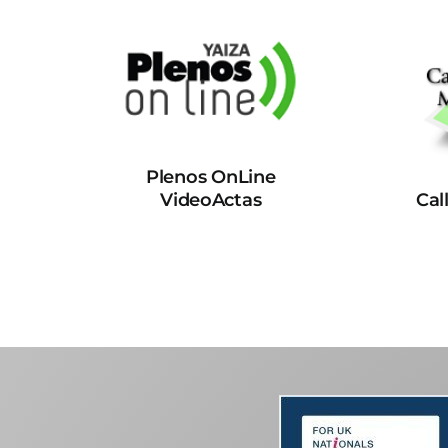
Plenos OnLine
VideoActas
Cal