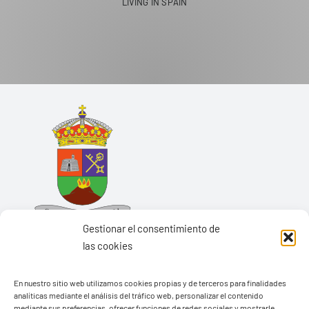
LIVING IN SPAIN
Gestionar el consentimiento de
las cookies
En nuestro sitio web utilizamos cookies propias y de terceros para finalidades
analíticas mediante el análisis del tráfico web, personalizar el contenido
Ayuntamiento de Yaiza
mediante sus preferencias, ofrecer funciones de redes sociales y mostrarle