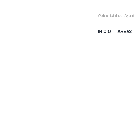
Saltar
al
Web oficial del Ayunt
contenido
INICIO
ÁREAS T