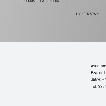
COLEGIOS DE LA BIOSFERA
LIVING IN SPAIN
Ayuntami
Pza. de 
35570 – 
Tel:
928 