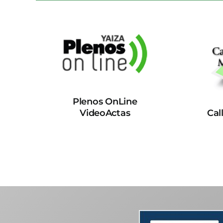
Plenos OnLine
VideoActas
Cal