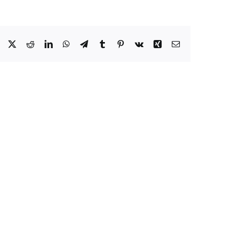
Facebook
X
Reddit
LinkedIn
WhatsApp
Telegram
Tumblr
Pinterest
Vk
Xing
Correo
electrónico