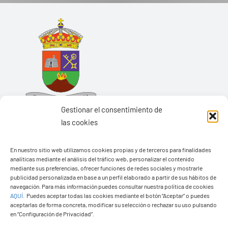
Gestionar el consentimiento de
las cookies
En nuestro sitio web utilizamos cookies propias y de terceros para finalidades
analíticas mediante el análisis del tráfico web, personalizar el contenido
Ayuntamiento de Yaiza
mediante sus preferencias, ofrecer funciones de redes sociales y mostrarle
Pza. de Los Remedios, 1
publicidad personalizada en base a un perfil elaborado a partir de sus hábitos de
navegación. Para más información puedes consultar nuestra política de cookies
35570 – Yaiza
AQUÍ
.
Puedes aceptar todas las cookies mediante el botón “Aceptar” o puedes
Tel:
928 83 62 20
aceptarlas de forma concreta, modificar su selección o rechazar su uso pulsando
en “Configuración de Privacidad”.