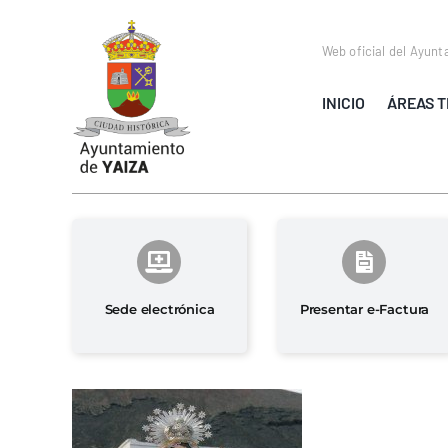
Saltar
al
Web oficial del Ayunt
contenido
INICIO
ÁREAS T
Sede electrónica
Presentar e-Factura