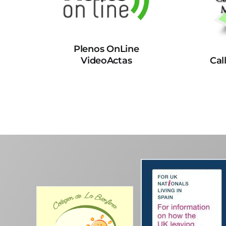
Plenos OnLine
VideoActas
Cal