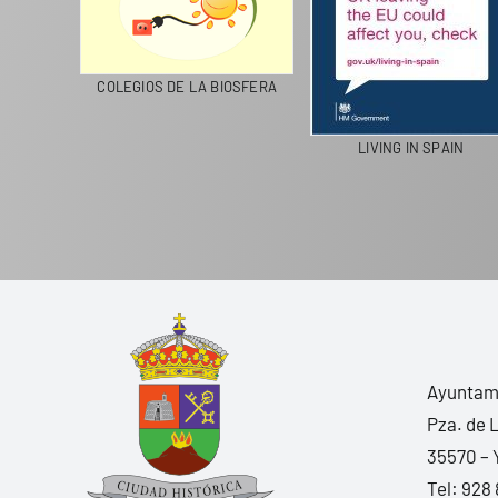
CICLA
COLEGIOS DE LA BIOSFERA
LIVING IN SPAIN
Ayuntami
Pza. de 
35570 – 
Tel:
928 