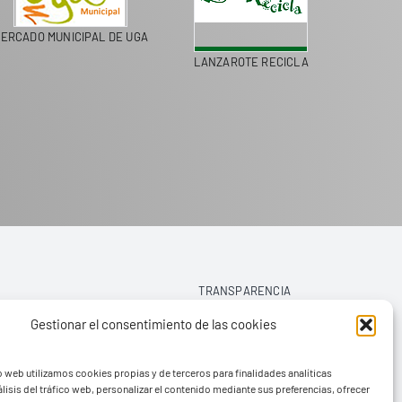
ERCADO MUNICIPAL DE UGA
LANZAROTE RECICLA
COLEGI
TRANSPARENCIA
Gestionar el consentimiento de las cookies
AVISO LEGAL
o web utilizamos cookies propias y de terceros para finalidades analíticas
POLÍTICA DE PRIVACIDAD
lisis del tráfico web, personalizar el contenido mediante sus preferencias, ofrecer