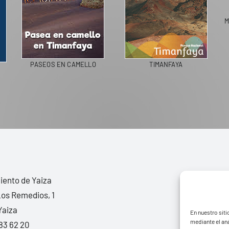
M
PASEOS EN CAMELLO
TIMANFAYA
ento de Yaiza
Los Remedios, 1
Yaiza
En nuestro siti
mediante el aná
83 62 20