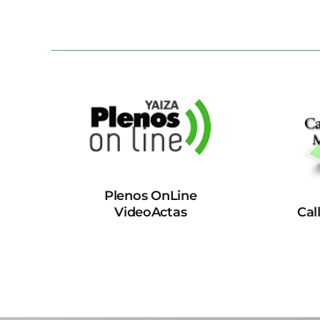
Plenos OnLine
VideoActas
Cal