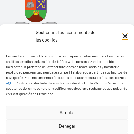
Gestionar el consentimiento de
las cookies
En nuestro sitio web utilizamos cookies propias y de terceros para finalidades
analíticas mediante el análisis del tráfico web, personalizar el contenido
Ayuntamiento de Yaiza
mediante sus preferencias, ofrecer funciones de redes sociales y mostrarle
Pza. de Los Remedios, 1
publicidad personalizada en base a un perfil elaborado a partir de sus hábitos de
navegación. Para más información puedes consultar nuestra política de cookies
35570 – Yaiza
AQUÍ
.
Puedes aceptar todas las cookies mediante el botón “Aceptar” o puedes
Tel:
928 83 62 20
aceptarlas de forma concreta, modificar su selección o rechazar su uso pulsando
en “Configuración de Privacidad”.
Toggle
Aceptar
Navigation
© Copyright2026 Ayuntamiento de Yaiza - Todos los
Transparencia
Denegar
derechos reservads