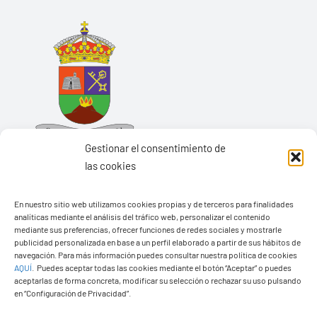
Gestionar el consentimiento de
las cookies
En nuestro sitio web utilizamos cookies propias y de terceros para finalidades
analíticas mediante el análisis del tráfico web, personalizar el contenido
Ayuntamiento de Yaiza
mediante sus preferencias, ofrecer funciones de redes sociales y mostrarle
Pza. de Los Remedios, 1
publicidad personalizada en base a un perfil elaborado a partir de sus hábitos de
navegación. Para más información puedes consultar nuestra política de cookies
35570 – Yaiza
AQUÍ
.
Puedes aceptar todas las cookies mediante el botón “Aceptar” o puedes
Tel:
928 83 62 20
aceptarlas de forma concreta, modificar su selección o rechazar su uso pulsando
en “Configuración de Privacidad”.