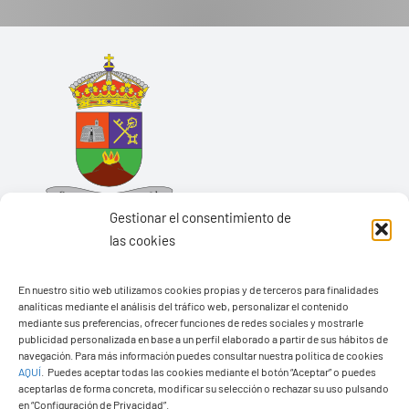
Gestionar el consentimiento de
las cookies
En nuestro sitio web utilizamos cookies propias y de terceros para finalidades
analíticas mediante el análisis del tráfico web, personalizar el contenido
Ayuntamiento de Yaiza
mediante sus preferencias, ofrecer funciones de redes sociales y mostrarle
Pza. de Los Remedios, 1
publicidad personalizada en base a un perfil elaborado a partir de sus hábitos de
navegación. Para más información puedes consultar nuestra política de cookies
35570 – Yaiza
AQUÍ
.
Puedes aceptar todas las cookies mediante el botón “Aceptar” o puedes
Tel:
928 83 62 20
aceptarlas de forma concreta, modificar su selección o rechazar su uso pulsando
en “Configuración de Privacidad”.