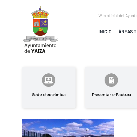
Saltar
al
Web oficial del Ayunt
contenido
INICIO
ÁREAS T
Sede electrónica
Presentar e-Factura