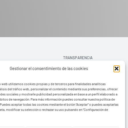
TRANSPARENCIA
Gestionar el consentimiento de las cookies
AVISO LEGAL
o web utilizamos cookies propias y de terceros para finalidades analíticas
POLÍTICA DE PRIVACIDAD
lisis del tráfico web, personalizar el contenido mediante sus preferencias, ofrecer
edes sociales y mostrarle publicidad personalizada en base a un perfil elaborado a
POLÍTICA DE COOKIES (UE)
hábitos de navegación. Para más información puedes consultar nuestra política de
Puedes aceptar todas las cookies mediante el botón “Aceptar” o puedes aceptarlas
eta, modificar su selección o rechazar su uso pulsando en “Configuración de
rvads