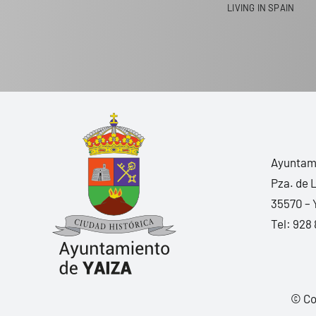
LIVING IN SPAIN
Ayuntami
Pza. de 
35570 – 
Tel:
928 
© Co