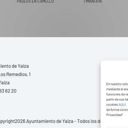
PASEOS EN CAMELLO
TIMANFAYA
ento de Yaiza
Los Remedios, 1
Yaiza
En nuestro siti
mediante el aná
83 62 20
funciones de r
partir de sus 
cookies
AQUÍ
.
de forma concr
Privacidad”.
pyright2026 Ayuntamiento de Yaiza - Todos los derechos rese