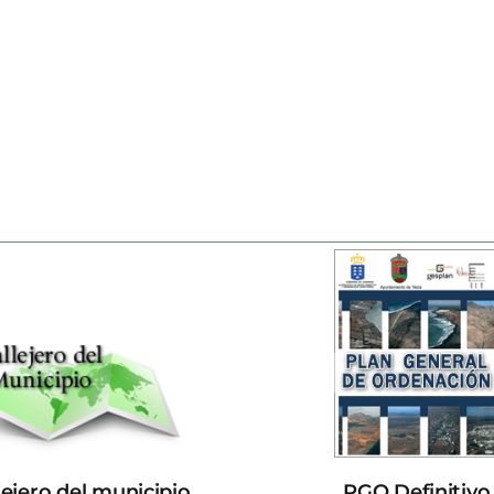
lejero del municipio
PGO Definitivo