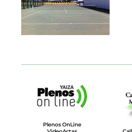
Plenos OnLine
VideoActas
Cal