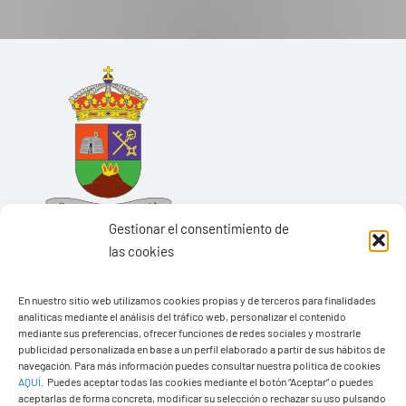
Gestionar el consentimiento de
las cookies
En nuestro sitio web utilizamos cookies propias y de terceros para finalidades
analíticas mediante el análisis del tráfico web, personalizar el contenido
Ayuntamiento de Yaiza
mediante sus preferencias, ofrecer funciones de redes sociales y mostrarle
Pza. de Los Remedios, 1
publicidad personalizada en base a un perfil elaborado a partir de sus hábitos de
navegación. Para más información puedes consultar nuestra política de cookies
35570 – Yaiza
AQUÍ
.
Puedes aceptar todas las cookies mediante el botón “Aceptar” o puedes
Tel:
928 83 62 20
aceptarlas de forma concreta, modificar su selección o rechazar su uso pulsando