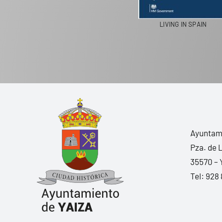
LIVING IN SPAIN
Ayuntami
Pza. de 
35570 – 
Tel:
928 