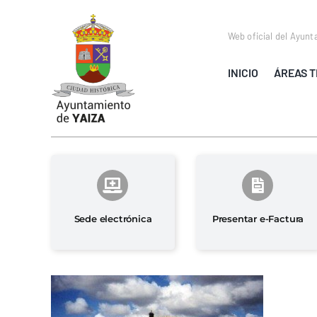
Saltar
al
Web oficial del Ayunt
contenido
INICIO
ÁREAS T
Sede electrónica
Presentar e-Factura