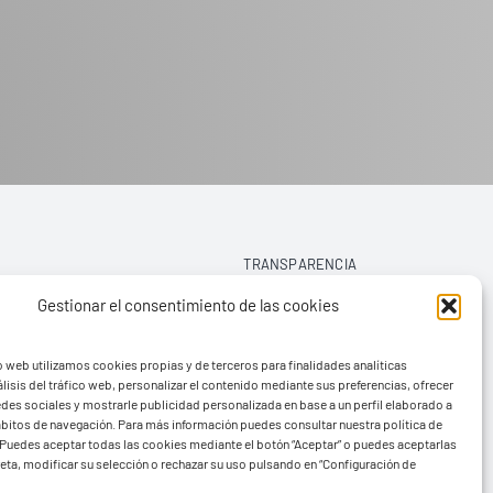
TRANSPARENCIA
Gestionar el consentimiento de las cookies
AVISO LEGAL
o web utilizamos cookies propias y de terceros para finalidades analíticas
POLÍTICA DE PRIVACIDAD
lisis del tráfico web, personalizar el contenido mediante sus preferencias, ofrecer
edes sociales y mostrarle publicidad personalizada en base a un perfil elaborado a
POLÍTICA DE COOKIES (UE)
hábitos de navegación. Para más información puedes consultar nuestra política de
Puedes aceptar todas las cookies mediante el botón “Aceptar” o puedes aceptarlas
eta, modificar su selección o rechazar su uso pulsando en “Configuración de