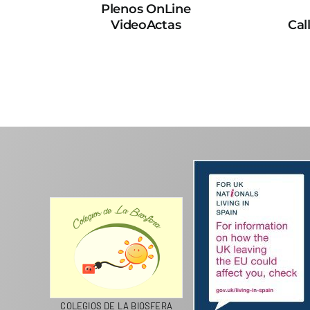
Plenos OnLine
VideoActas
Cal
CICLA
COLEGIOS DE LA BIOSFERA