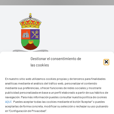
Gestionar el consentimiento de
las cookies
En nuestro sitio web utilizamos cookies propias y de terceros para finalidades
analíticas mediante el análisis del tráfico web, personalizar el contenido
Ayuntamiento de Yaiza
mediante sus preferencias, ofrecer funciones de redes sociales y mostrarle
Pza. de Los Remedios, 1
publicidad personalizada en base a un perfil elaborado a partir de sus hábitos de
navegación. Para más información puedes consultar nuestra política de cookies
35570 – Yaiza
AQUÍ
.
Puedes aceptar todas las cookies mediante el botón “Aceptar” o puedes
Tel:
928 83 62 20
aceptarlas de forma concreta, modificar su selección o rechazar su uso pulsando
en “Configuración de Privacidad”.