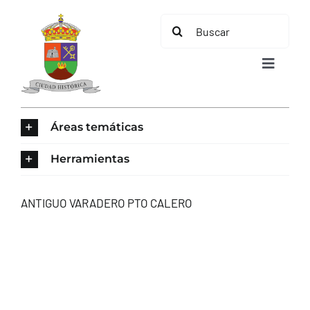
Saltar
Buscar:
al
contenido
Toggle
Navigat
INICIO
Áreas temáticas
ÁREAS TEMÁTICAS
Herramientas
EL MUNICIPIO
ANTIGUO VARADERO PTO CALERO
AYUNTAMIENTO
TURISMO