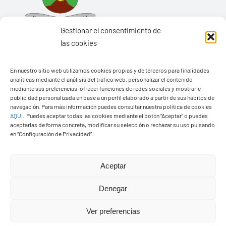
Gestionar el consentimiento de
las cookies
En nuestro sitio web utilizamos cookies propias y de terceros para finalidades
analíticas mediante el análisis del tráfico web, personalizar el contenido
Ayuntamiento de Yaiza
mediante sus preferencias, ofrecer funciones de redes sociales y mostrarle
Pza. de Los Remedios, 1
publicidad personalizada en base a un perfil elaborado a partir de sus hábitos de
navegación. Para más información puedes consultar nuestra política de cookies
35570 – Yaiza
AQUÍ
.
Puedes aceptar todas las cookies mediante el botón “Aceptar” o puedes
Tel:
928 83 62 20
aceptarlas de forma concreta, modificar su selección o rechazar su uso pulsando
en “Configuración de Privacidad”.
Toggle
Aceptar
Navigation
© Copyright2026 Ayuntamiento de Yaiza - Todos los
Transparencia
Denegar
derechos reservads
Ver preferencias
Aviso legal
Diseño web Solucionet.com
&
Cibernatural