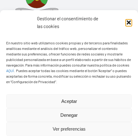
Gestionar el consentimiento de
las cookies
En nuestro sitio web utilizamos cookies propias y de terceros para finalidades
analíticas mediante el análisis del tráfico web, personalizar el contenido
Ayuntamiento de Yaiza
mediante sus preferencias, ofrecer funciones de redes sociales y mostrarle
Pza. de Los Remedios, 1
publicidad personalizada en base a un perfil elaborado a partir de sus hábitos de
navegación. Para más información puedes consultar nuestra política de cookies
35570 – Yaiza
AQUÍ
.
Puedes aceptar todas las cookies mediante el botón “Aceptar” o puedes
Tel:
928 83 62 20
aceptarlas de forma concreta, modificar su selección o rechazar su uso pulsando
en “Configuración de Privacidad”.
Toggle
Aceptar
Navigation
© Copyright2026 Ayuntamiento de Yaiza - Todos los
Transparencia
Denegar
derechos reservads
Ver preferencias
Aviso legal
Diseño web Solucionet.com
&
Cibernatural