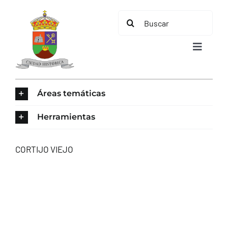
Saltar
Buscar:
al
contenido
Toggle
Navigat
INICIO
Áreas temáticas
ÁREAS TEMÁTICAS
Herramientas
EL MUNICIPIO
CORTIJO VIEJO
AYUNTAMIENTO
TURISMO