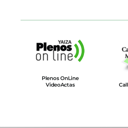
Plenos OnLine
VideoActas
Cal