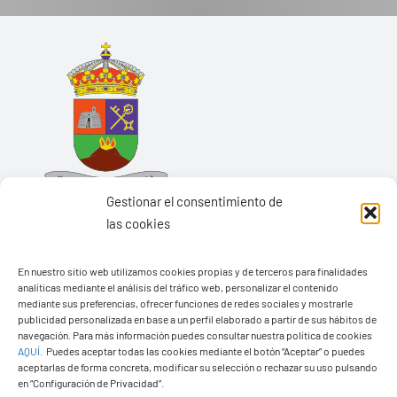
Gestionar el consentimiento de
las cookies
En nuestro sitio web utilizamos cookies propias y de terceros para finalidades
analíticas mediante el análisis del tráfico web, personalizar el contenido
Ayuntamiento de Yaiza
mediante sus preferencias, ofrecer funciones de redes sociales y mostrarle
Pza. de Los Remedios, 1
publicidad personalizada en base a un perfil elaborado a partir de sus hábitos de
navegación. Para más información puedes consultar nuestra política de cookies
35570 – Yaiza
AQUÍ
.
Puedes aceptar todas las cookies mediante el botón “Aceptar” o puedes
Tel:
928 83 62 20
aceptarlas de forma concreta, modificar su selección o rechazar su uso pulsando
en “Configuración de Privacidad”.