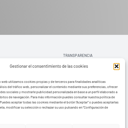
TRANSPARENCIA
Gestionar el consentimiento de las cookies
AVISO LEGAL
o web utilizamos cookies propias y de terceros para finalidades analíticas
POLÍTICA DE PRIVACIDAD
lisis del tráfico web, personalizar el contenido mediante sus preferencias, ofrecer
edes sociales y mostrarle publicidad personalizada en base a un perfil elaborado a
POLÍTICA DE COOKIES (UE)
hábitos de navegación. Para más información puedes consultar nuestra política de
Puedes aceptar todas las cookies mediante el botón “Aceptar” o puedes aceptarlas
eta, modificar su selección o rechazar su uso pulsando en “Configuración de
rvads