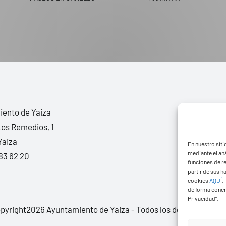
ento de Yaiza
Los Remedios, 1
Yaiza
En nuestro siti
mediante el aná
83 62 20
funciones de r
partir de sus 
cookies
AQUÍ
.
de forma concr
Privacidad”.
pyright2026 Ayuntamiento de Yaiza - Todos los derechos rese