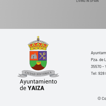
LIVING IN SPAIN
Ayuntami
Pza. de 
35570 – 
Tel:
928 
© Co