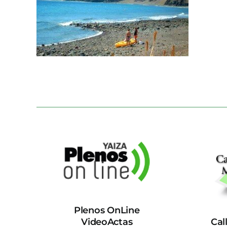
Plenos OnLine
VideoActas
Cal