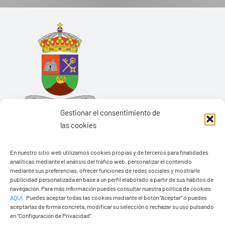
Gestionar el consentimiento de
las cookies
En nuestro sitio web utilizamos cookies propias y de terceros para finalidades
analíticas mediante el análisis del tráfico web, personalizar el contenido
Ayuntamiento de Yaiza
mediante sus preferencias, ofrecer funciones de redes sociales y mostrarle
Pza. de Los Remedios, 1
publicidad personalizada en base a un perfil elaborado a partir de sus hábitos de
navegación. Para más información puedes consultar nuestra política de cookies
35570 – Yaiza
AQUÍ
.
Puedes aceptar todas las cookies mediante el botón “Aceptar” o puedes
Tel:
928 83 62 20
aceptarlas de forma concreta, modificar su selección o rechazar su uso pulsando
en “Configuración de Privacidad”.