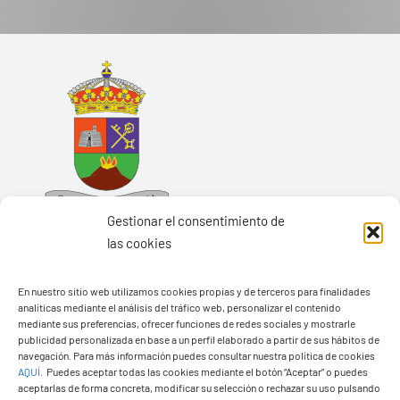
Gestionar el consentimiento de
las cookies
En nuestro sitio web utilizamos cookies propias y de terceros para finalidades
analíticas mediante el análisis del tráfico web, personalizar el contenido
Ayuntamiento de Yaiza
mediante sus preferencias, ofrecer funciones de redes sociales y mostrarle
Pza. de Los Remedios, 1
publicidad personalizada en base a un perfil elaborado a partir de sus hábitos de
navegación. Para más información puedes consultar nuestra política de cookies
35570 – Yaiza
AQUÍ
.
Puedes aceptar todas las cookies mediante el botón “Aceptar” o puedes
Tel:
928 83 62 20
aceptarlas de forma concreta, modificar su selección o rechazar su uso pulsando