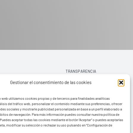
TRANSPARENCIA
Gestionar el consentimiento de las cookies
AVISO LEGAL
o web utilizamos cookies propias y de terceros para finalidades analíticas
POLÍTICA DE PRIVACIDAD
lisis del tráfico web, personalizar el contenido mediante sus preferencias, ofrecer
edes sociales y mostrarle publicidad personalizada en base a un perfil elaborado a
POLÍTICA DE COOKIES (UE)
hábitos de navegación. Para más información puedes consultar nuestra política de
Puedes aceptar todas las cookies mediante el botón “Aceptar” o puedes aceptarlas
eta, modificar su selección o rechazar su uso pulsando en “Configuración de