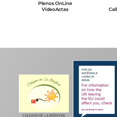
Plenos OnLine
VideoActas
Cal
CICLA
COLEGIOS DE LA BIOSFERA