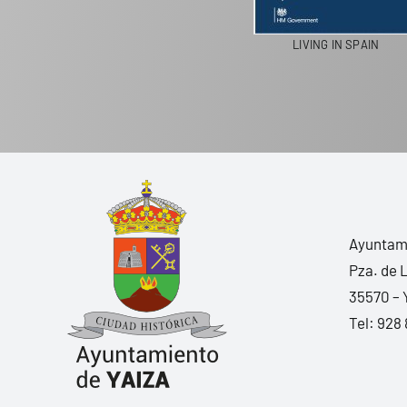
LIVING IN SPAIN
Ayuntami
Pza. de 
35570 – 
Tel:
928 