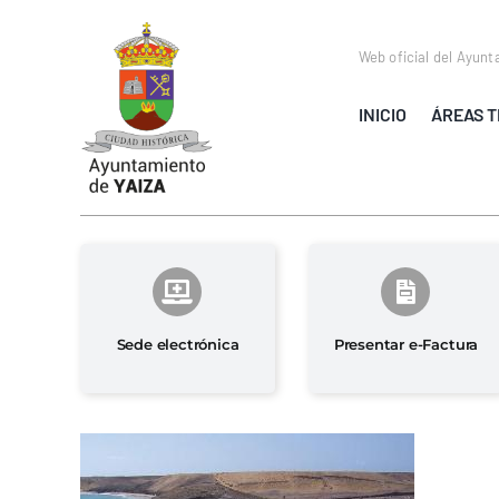
Saltar
al
Web oficial del Ayunt
contenido
INICIO
ÁREAS T
Sede electrónica
Presentar e-Factura