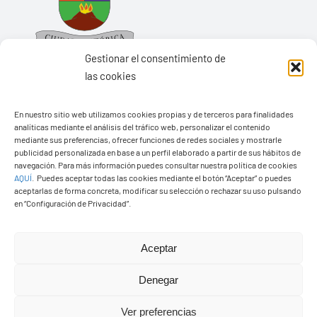
Gestionar el consentimiento de
las cookies
En nuestro sitio web utilizamos cookies propias y de terceros para finalidades
Ayuntamiento de Yaiza
analíticas mediante el análisis del tráfico web, personalizar el contenido
mediante sus preferencias, ofrecer funciones de redes sociales y mostrarle
Pza. de Los Remedios, 1
publicidad personalizada en base a un perfil elaborado a partir de sus hábitos de
35570 – Yaiza
navegación. Para más información puedes consultar nuestra política de cookies
AQUÍ
.
Puedes aceptar todas las cookies mediante el botón “Aceptar” o puedes
Tel:
928 83 62 20
aceptarlas de forma concreta, modificar su selección o rechazar su uso pulsando
en “Configuración de Privacidad”.
Toggle
Aceptar
Navigation
© Copyright2026 Ayuntamiento de Yaiza - Todos los
Transparencia
Denegar
derechos reservads
Ver preferencias