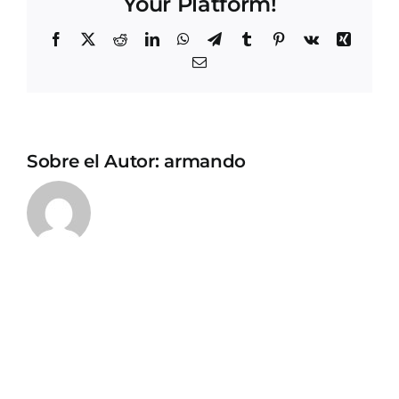
Your Platform!
Facebook
X
Reddit
LinkedIn
WhatsApp
Telegram
Tumblr
Pinterest
Vk
Xing
Correo
electrónico
Sobre el Autor:
armando