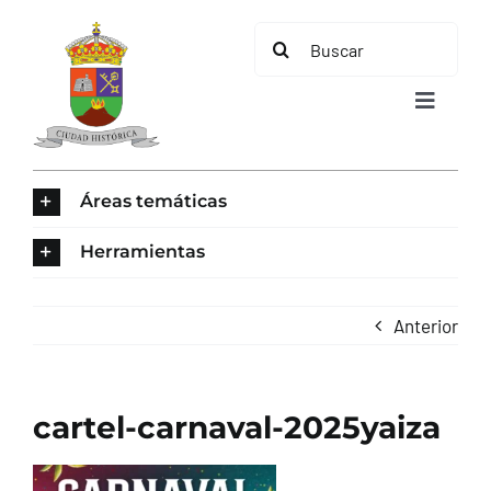
Saltar
Buscar:
al
contenido
Toggle
Navigat
INICIO
Áreas temáticas
ÁREAS TEMÁTICAS
Herramientas
EL MUNICIPIO
Anterior
AYUNTAMIENTO
cartel-carnaval-2025yaiza
TURISMO