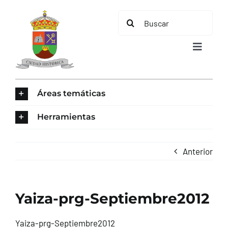
Saltar
Buscar:
al
contenido
Toggle
Navigat
INICIO
Áreas temáticas
ÁREAS TEMÁTICAS
Herramientas
EL MUNICIPIO
Anterior
AYUNTAMIENTO
Yaiza-prg-Septiembre2012
TURISMO
Yaiza-prg-Septiembre2012