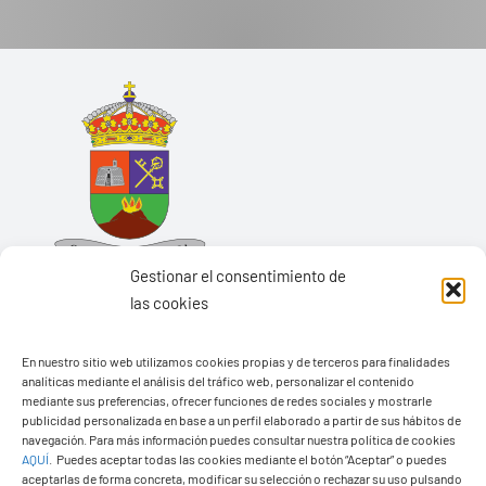
Gestionar el consentimiento de
las cookies
En nuestro sitio web utilizamos cookies propias y de terceros para finalidades
analíticas mediante el análisis del tráfico web, personalizar el contenido
Ayuntamiento de Yaiza
mediante sus preferencias, ofrecer funciones de redes sociales y mostrarle
Pza. de Los Remedios, 1
publicidad personalizada en base a un perfil elaborado a partir de sus hábitos de
navegación. Para más información puedes consultar nuestra política de cookies
35570 – Yaiza
AQUÍ
.
Puedes aceptar todas las cookies mediante el botón “Aceptar” o puedes
Tel:
928 83 62 20
aceptarlas de forma concreta, modificar su selección o rechazar su uso pulsando