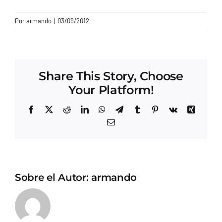
CONTACTO
Por
armando
|
03/09/2012
Share This Story, Choose
Your Platform!
Facebook
X
Reddit
LinkedIn
WhatsApp
Telegram
Tumblr
Pinterest
Vk
Xing
Correo
electrónico
Sobre el Autor:
armando