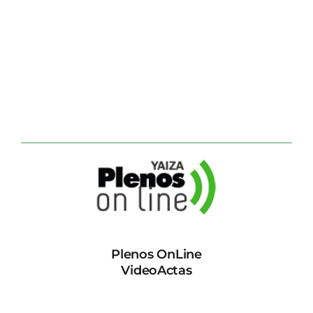
Plenos OnLine
VideoActas